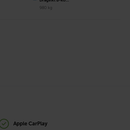
Dragvikt B-kö...
980 kg
Apple CarPlay