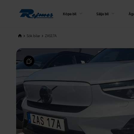
Rejmes
Köpa bil
Sälja bil
Äga
Sök bilar
ZAS17A