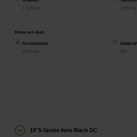
Totalvikt
Tjänstev
2 520 kg
2 169 kg
Motor och skatt
Fordonsskatt
Hästkraf
360 kr/år
251
19"5-Spoke Aero Black DC