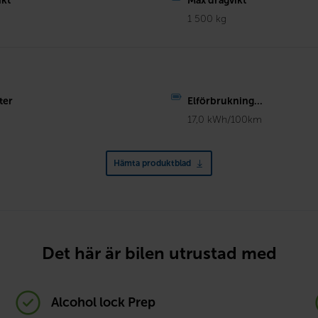
ikt
Max dragvikt
1 500 kg
ter
Elförbrukning...
17,0 kWh/100km
Hämta produktblad
Det här är bilen utrustad med
Alcohol lock Prep