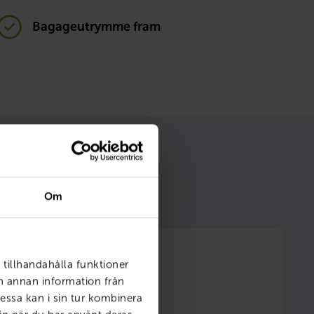
Bagageutrymme fram
m gör ditt bilägande
Om
 tillhandahålla funktioner
ch annan information från
essa kan i sin tur kombinera
6 månader fri försäkring