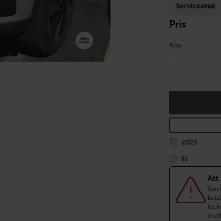
Serviceavtal
Pris
Köp
2025
El
Att
Om du
betal
teckn
skul