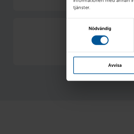
informationen med annan inf
1 procentenhets rabatt på vår ordinarie 
tjänster.
Samtyckesval
Nödvändig
20 % rabatt på vinterhju
Nya eller begagnade 
Avvisa