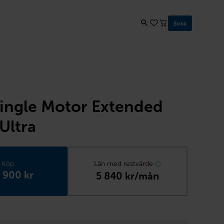
Boka
ingle Motor Extended
Ultra
Köp
Lån med restvärde
 900 kr
5 840 kr/mån