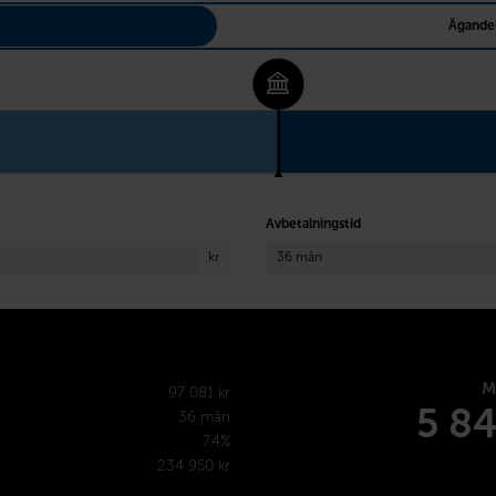
Ägande
Avbetalningstid
kr
M
97 081 kr
5 8
36 mån
7.4%
234 950 kr