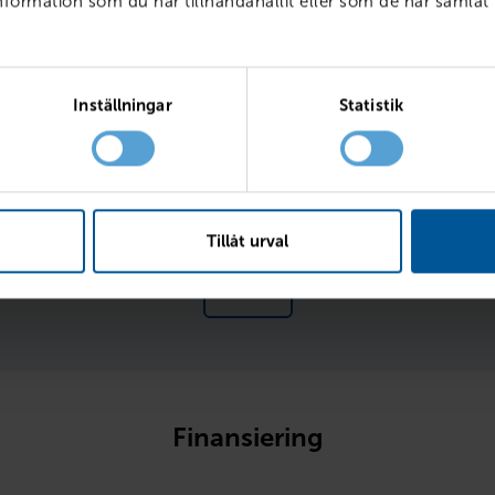
ormation som du har tillhandahållit eller som de har samlat 
ränta
Inställningar
Statistik
l
Fr
Tillåt urval
Läs mer 
Finansiering