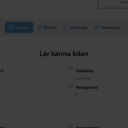
kons
Om bilen
Bilfakta
Utrustning
Finansiering
Lär känna bilen
el
Växellåda
Automat
Passagerare
4