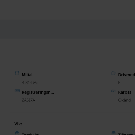
Miltal
Drivmed
4 814 Mil
El
Registreringsn...
Kaross
ZAS17A
Okänd
Vikt