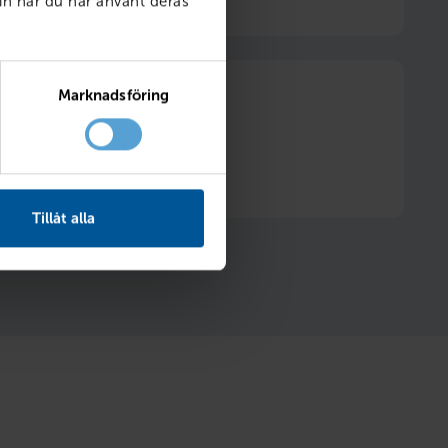
in när du har använt deras
Marknadsföring
itt däckhotell två säsonger
Hjulskifte ingår
Tillåt alla