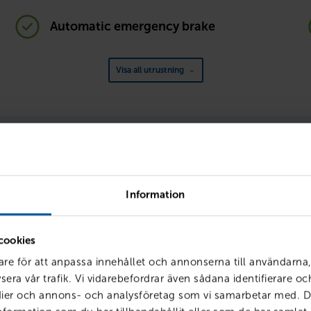
Automatic emergency brake
Visa all utrustning
Körklar med förmåner
siering, försäkring och service hos oss får du smarta förmåner so
enklare – och billigare. Vi kallar det att vara
Körklar
.
Information
cookies
are för att anpassa innehållet och annonserna till användarna,
sera vår trafik. Vi vidarebefordrar även sådana identifierare o
edier och annons- och analysföretag som vi samarbetar med. D