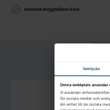
Armstöd mugghållare fram
När du samlar finan
Samtycke
Denna webbplats använder 
Vi använder enhetsidentifier
för sociala medier och analy
din enhet till de sociala m
Ränterabatt 1 %