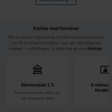
Körklar med förmåner
När du samlar finansiering, försäkring och service hos
oss får du smarta förmåner som gör ditt bilägande
enklare – och billigare. Vi kallar det att vara
Körklar
.
Ränterabatt 1 %
6 månader 
försäkri
1 procentenhets rabatt på 
vår ordinarie ränta