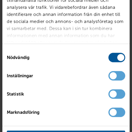
tillhandahålla funktioner för sociala medier och
analysera vår trafik. Vi vidarebefordrar även sådana
kr
identifierare och annan information från din enhet till
de sociala medier och annons- och analysföretag som
Avbetalningstid
vi samarbetar med. Dessa kan i sin tur kombinera
informationen med annan information som du har
tillhandahållit eller som de har samlat in när du har
använt deras tjänster.
Samtyckesval
Nödvändig
Sammanfattning
Kontantinstats
97 081 kr
Inställningar
Avbetalningstid
36 mån
Ränta
7.4%
Statistik
Restskuld 50%
234 950 kr
Månadskostnad
Marknadsföring
5 840 kr/mån