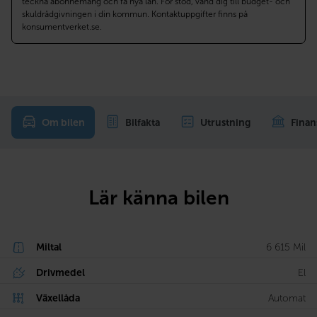
teckna abonnemang och få nya lån. För stöd, vänd dig till budget- och
skuldrådgivningen i din kommun. Kontaktuppgifter finns på
konsumentverket.se.
Om bilen
Bilfakta
Utrustning
Finan
Lär känna bilen
Miltal
6 615 Mil
Drivmedel
El
Växellåda
Automat