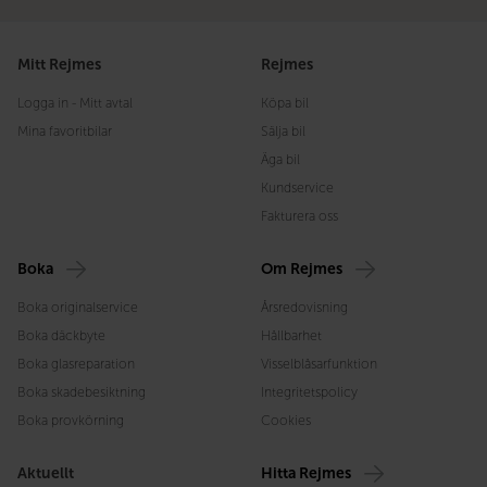
Mitt Rejmes
Rejmes
Logga in - Mitt avtal
Köpa bil
Mina favoritbilar
Sälja bil
Äga bil
Kundservice
Fakturera oss
Boka
Om Rejmes
Boka originalservice
Årsredovisning
Boka däckbyte
Hållbarhet
Boka glasreparation
Visselblåsarfunktion
Boka skadebesiktning
Integritetspolicy
Boka provkörning
Cookies
Aktuellt
Hitta Rejmes