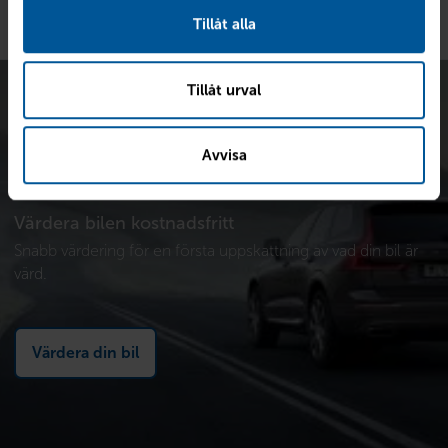
Tillåt alla
Tillåt urval
Avvisa
Värdera bilen kostnadsfritt
Snabb värdering för en första uppskattning av vad din bil är
värd.
Värdera din bil