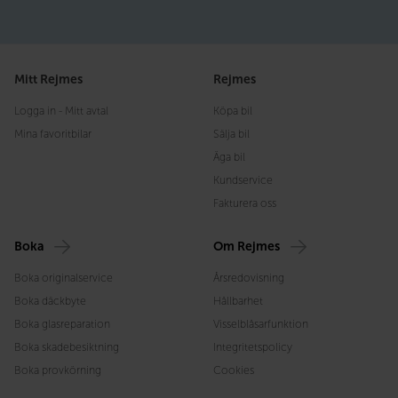
Mitt Rejmes
Rejmes
Logga in - Mitt avtal
Köpa bil
Mina favoritbilar
Sälja bil
Äga bil
Kundservice
Fakturera oss
Boka
Om Rejmes
Boka originalservice
Årsredovisning
Boka däckbyte
Hållbarhet
Boka glasreparation
Visselblåsarfunktion
Boka skadebesiktning
Integritetspolicy
Boka provkörning
Cookies