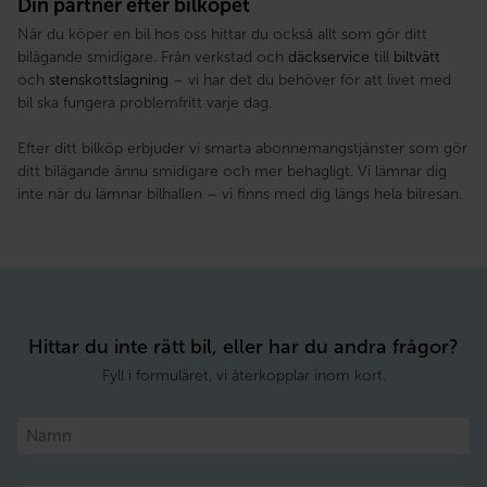
Din partner efter bilköpet
När du köper en bil hos oss hittar du också allt som gör ditt
bilägande smidigare. Från verkstad och
däckservice
till
biltvätt
och
stenskottslagning
– vi har det du behöver för att livet med
bil ska fungera problemfritt varje dag.
Efter ditt bilköp erbjuder vi smarta abonnemangstjänster som gör
ditt bilägande ännu smidigare och mer behagligt. Vi lämnar dig
inte när du lämnar bilhallen – vi finns med dig längs hela bilresan.
Hittar du inte rätt bil, eller har du andra frågor?
Fyll i formuläret, vi återkopplar inom kort.
Namn