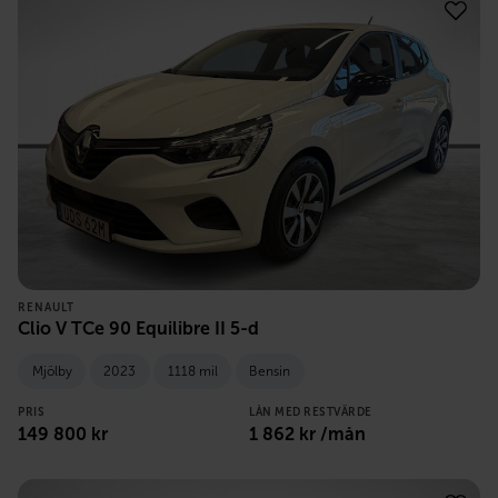
RENAULT
Clio V TCe 90 Equilibre II 5-d
Mjölby
2023
1118 mil
Bensin
PRIS
LÅN MED RESTVÄRDE
149 800
kr
1 862
kr /mån