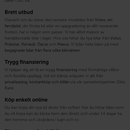
säker i ditt val.
Brett utbud
Oavsett om du söker den senaste modellen från
Volvo
,
en
familjebil
, din första bil eller en uppgradering av ditt nuvarande
fordon, har vi något som passar. Vi har alltid massor av
handplockade bilar i lager. Hos oss hittar du nya bilar från
Volvo
,
Polestar
,
Renault
,
Dacia
och
Maxus
. Vi fyller hela tiden på med
begagnade bilar från flera olika bilmärken
.
Trygg finansiering
Vi hjälper dig att få en trygg
finansiering
med förmånliga villkor
och flexibla upplägg. Vid ett bilköp erbjuder vi allt från
privatleasing
,
kontantköp och billån
via vår samarbetspartner Ziklo
Bank.
Köp enkelt online
Du kan köpa din nya bil direkt från soffan! När du hittar bilen som
du vill köpa kan du klicka hem den direkt och under 14 dagar ha
den hemma och utvärdera i lugn och ro.