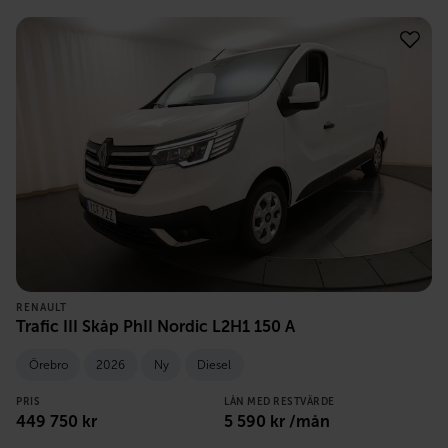
RENAULT
Trafic III Skåp PhII Nordic L2H1 150 A
Örebro
2026
Ny
Diesel
PRIS
LÅN MED RESTVÄRDE
449 750
kr
5 590
kr /mån