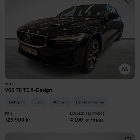
VOLVO
V60 T8 TE R-Design
Linköping
2020
9871 mil
Hybrid el/bensin
PRIS
LÅN MED RESTVÄRDE
329 900
kr
4 100
kr /mån