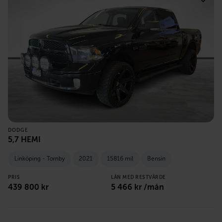
DODGE
5,7 HEMI
Linköping - Tornby
2021
15816 mil
Bensin
PRIS
LÅN MED RESTVÄRDE
439 800
kr
5 466
kr /mån