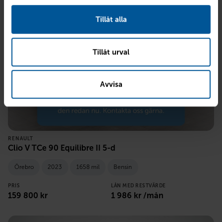
Tillåt alla
Tillåt urval
Avvisa
RENAULT
Clio V TCe 90 Equilibre II 5-d
Örebro
2023
1658 mil
Bensin
PRIS
LÅN MED RESTVÄRDE
159 800
kr
1 986
kr /mån