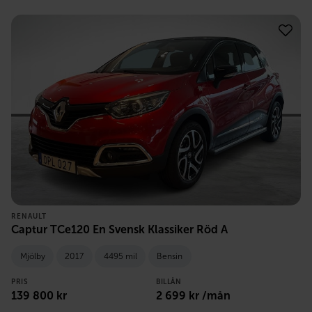
RENAULT
Captur TCe120 En Svensk Klassiker Röd A
Mjölby
2017
4495 mil
Bensin
PRIS
BILLÅN
139 800
kr
2 699
kr /mån