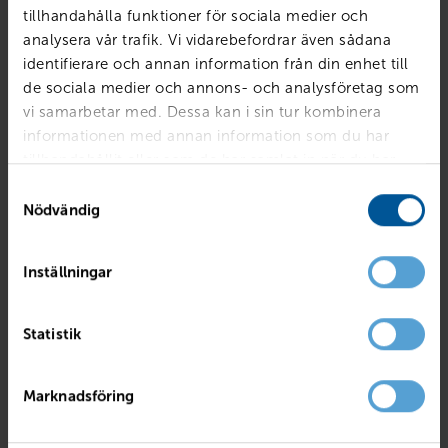
tillhandahålla funktioner för sociala medier och
analysera vår trafik. Vi vidarebefordrar även sådana
identifierare och annan information från din enhet till
de sociala medier och annons- och analysföretag som
vi samarbetar med. Dessa kan i sin tur kombinera
informationen med annan information som du har
tillhandahållit eller som de har samlat in när du har
använt deras tjänster.
Samtyckesval
Nödvändig
Inställningar
AUDI
40 TDI Quattro S Tronic
Statistik
Hallsberg
2023
2686 mil
Diesel
PRIS
LÅN MED RESTVÄRDE
Marknadsföring
489 800
kr
6 088
kr /mån