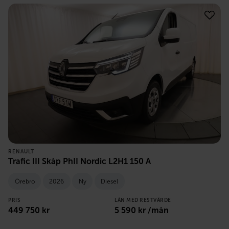
RENAULT
Trafic III Skåp PhII Nordic L2H1 150 A
Örebro
2026
Ny
Diesel
PRIS
LÅN MED RESTVÄRDE
449 750
kr
5 590
kr /mån