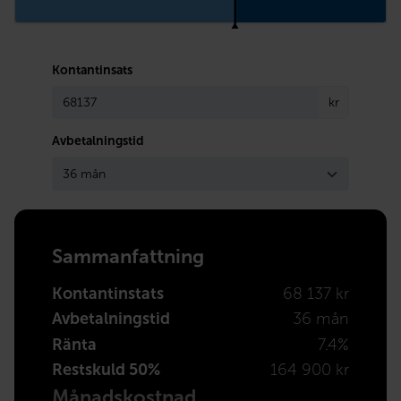
Kontantinsats
kr
Avbetalningstid
Sammanfattning
Kontantinstats
68 137 kr
Avbetalningstid
36 mån
Ränta
7.4%
Restskuld 50%
164 900 kr
Månadskostnad