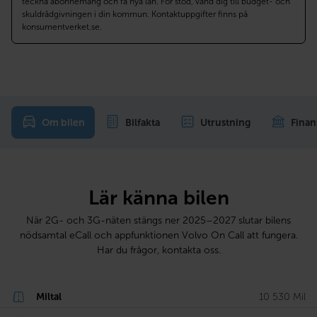
teckna abonnemang och få nya lån. För stöd, vänd dig till budget- och
skuldrådgivningen i din kommun. Kontaktuppgifter finns på
konsumentverket.se.
Om bilen
Bilfakta
Utrustning
Finan
Lär känna bilen
När 2G- och 3G-näten stängs ner 2025–2027 slutar bilens
nödsamtal eCall och appfunktionen Volvo On Call att fungera.
Har du frågor, kontakta oss.
Miltal
10 530 Mil