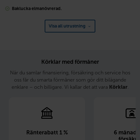
Baklucka elmanövrerad.
Visa all utrustning
Körklar med förmåner
När du samlar finansiering, försäkring och service hos
oss får du smarta förmåner som gör ditt bilägande
enklare – och billigare. Vi kallar det att vara
Körklar
.
Ränterabatt 1 %
6 månader 
försäkri