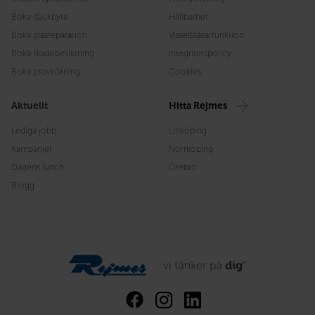
Boka däckbyte
Hållbarhet
Boka glasreparation
Visselblåsarfunktion
Boka skadebesiktning
Integritetspolicy
Boka provkörning
Cookies
Aktuellt
Hitta Rejmes
Lediga jobb
Linköping
Kampanjer
Norrköping
Dagens lunch
Örebro
Blogg