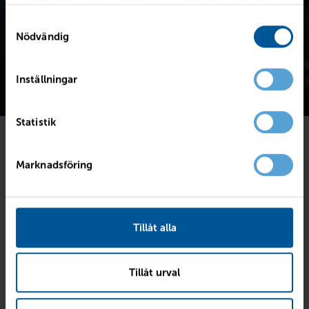
tillhandahållit eller som de har samlat in när du har
använt deras tjänster.
Samtyckesval
Nödvändig
Inställningar
Statistik
Föll bilen dig i smaken?
Marknadsföring
Fyll i dina kontaktuppgifter så skriver vi till dig
senast imorgon.
Tillåt alla
Intresseanmälan för
XC40 Recharge T4 Core Bright
med
registreringsnummer:
PUC07K
.
Tillåt urval