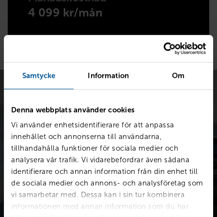
4 099 kr/mån
Samtycke
Information
Om
Denna webbplats använder cookies
Vi använder enhetsidentifierare för att anpassa
innehållet och annonserna till användarna,
Värdera bilen kostnadsfritt
tillhandahålla funktioner för sociala medier och
analysera vår trafik. Vi vidarebefordrar även sådana
Snabb värdering för en första uppskattning av vad din bil är
identifierare och annan information från din enhet till
värd.
de sociala medier och annons- och analysföretag som
vi samarbetar med. Dessa kan i sin tur kombinera
informationen med annan information som du har
Värdera din bil