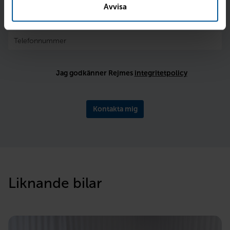
Avvisa
Jag godkänner Rejmes
integritetpolicy
Kontakta mig
Liknande bilar