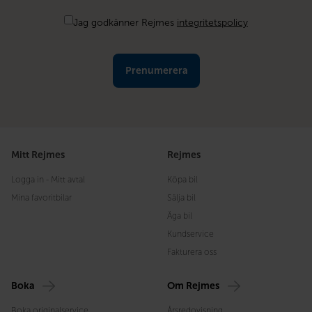
*
Samtycke
Jag godkänner Rejmes
integritetspolicy
Mitt Rejmes
Rejmes
Logga in - Mitt avtal
Köpa bil
Mina favoritbilar
Sälja bil
Äga bil
Kundservice
Fakturera oss
Boka
Om Rejmes
Boka originalservice
Årsredovisning