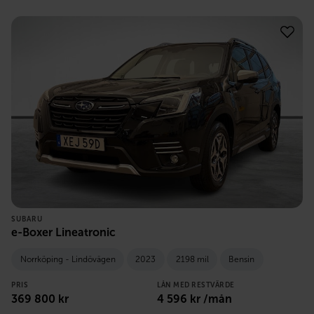
SUBARU
e-Boxer Lineatronic
Norrköping - Lindövägen
2023
2198 mil
Bensin
PRIS
LÅN MED RESTVÄRDE
369 800
kr
4 596
kr /mån