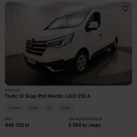
RENAULT
Trafic III Skåp PhII Nordic L2H1 150 A
Örebro
2026
Ny
Diesel
PRIS
LÅN MED RESTVÄRDE
449 750
kr
5 590
kr /mån