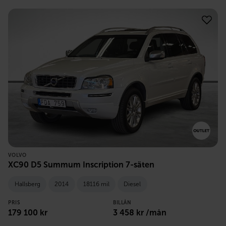
VOLVO
XC90 D5 Summum Inscription 7-säten
Hallsberg
2014
18116 mil
Diesel
PRIS
BILLÅN
179 100
kr
3 458
kr /mån