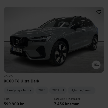
VOLVO
XC60 T8 Ultra Dark
Linköping - Tornby
2025
2869 mil
Hybrid el/bensin
PRIS
LÅN MED RESTVÄRDE
599 900
kr
7 456
kr /mån