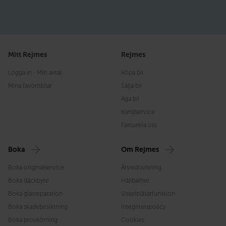
Mitt Rejmes
Rejmes
Logga in - Mitt avtal
Köpa bil
Mina favoritbilar
Sälja bil
Äga bil
Kundservice
Fakturera oss
Boka
Om Rejmes
Boka originalservice
Årsredovisning
Boka däckbyte
Hållbarhet
Boka glasreparation
Visselblåsarfunktion
Boka skadebesiktning
Integritetspolicy
Boka provkörning
Cookies