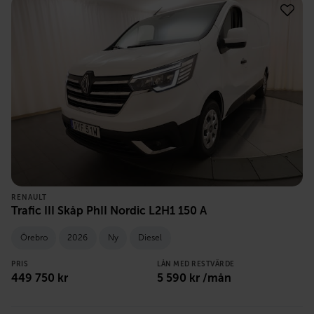
RENAULT
Trafic III Skåp PhII Nordic L2H1 150 A
Örebro
2026
Ny
Diesel
PRIS
LÅN MED RESTVÄRDE
449 750
kr
5 590
kr /mån