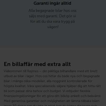
Garanti ingår alltid 
Alla begagnade bilar hos oss 
säljs med garanti. Det gör vi 
för att du ska vara trygg på 
vägen!
En billaffär med extra allt
Välkommen till Rejmes – din pålitliga bilhandlare med ett brett
utbud av bilar i lager. Hos oss hittar du både nya och begagnade
bilar i många olika modeller, alla noggrant kontrollerade för
högsta kvalitet. Våra specialiserade säljare hjälper dig att hitta rätt
bil som passar dina behov och budget. Vi erbjuder flexibla
finansieringslösningar för att göra ditt bilköp enkelt och bekvämt.
Med generösa garantier och möjligheten att lämna tillbaka bilen
inom 30 dagar om du inte är nöjd, kan du känna dig trygg och