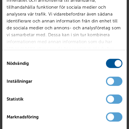
innehållet och annonserna till användarna,
tillhandahålla funktioner för sociala medier och
analysera vår trafik. Vi vidarebefordrar även sådana
identifierare och annan information från din enhet till
de sociala medier och annons- och analysföretag som
vi samarbetar med. Dessa kan i sin tur kombinera
informationen med annan information som du har
tillhandahållit eller som de har samlat in när du har
använt deras tjänster.
Samtyckesval
Nödvändig
Inställningar
VOLVO
XC40 Recharge Twin Core
Statistik
Örebro
2023
10193 mil
El
PRIS
LÅN MED RESTVÄRDE
Marknadsföring
319 900
kr
3 976
kr /mån