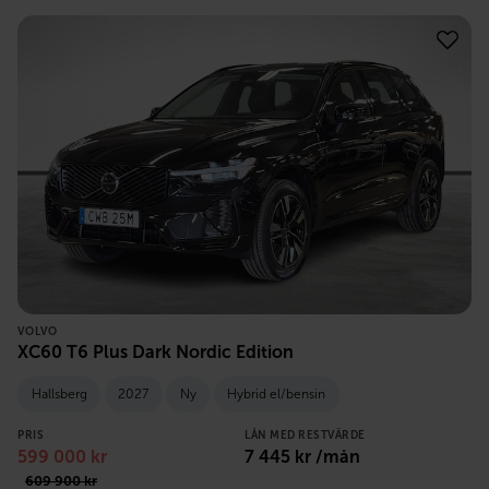
VOLVO
XC60 T6 Plus Dark Nordic Edition
Hallsberg
2027
Ny
Hybrid el/bensin
PRIS
LÅN MED RESTVÄRDE
599 000
kr
7 445
kr /mån
609 900
kr