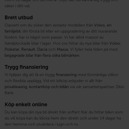
säker i ditt val.
Brett utbud
Oavsett om du söker den senaste modellen från
Volvo
,
en
familjebil
, din första bil eller en uppgradering av ditt nuvarande
fordon, har vi något som passar. Vi har alltid massor av
handplockade bilar i lager. Hos oss hittar du nya bilar från
Volvo
,
Polestar
,
Renault
,
Dacia
och
Maxus
. Vi fyller hela tiden på med
begagnade bilar från flera olika bilmärken
.
Trygg finansiering
Vi hjälper dig att få en trygg
finansiering
med förmånliga villkor
och flexibla upplägg. Vid ett bilköp erbjuder vi allt från
privatleasing
,
kontantköp och billån
via vår samarbetspartner Ziklo
Bank.
Köp enkelt online
Du kan köpa din nya bil direkt från soffan! När du hittar bilen som
du vill köpa kan du klicka hem den direkt och under 14 dagar ha
den hemma och utvärdera i lugn och ro.