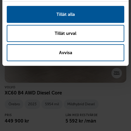
Tillåt alla
Tillåt urval
Avvisa
VOLVO
XC60 B4 AWD Diesel Core
Örebro
2023
5954 mil
Mildhybrid Diesel
PRIS
LÅN MED RESTVÄRDE
449 900
kr
5 592
kr /mån