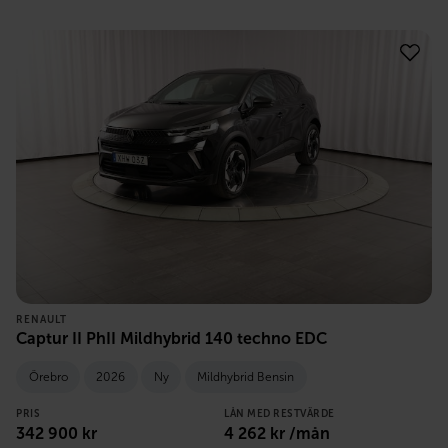
RENAULT
Captur II PhII Mildhybrid 140 techno EDC
Örebro
2026
Ny
Mildhybrid Bensin
PRIS
LÅN MED RESTVÄRDE
342 900
kr
4 262
kr /mån