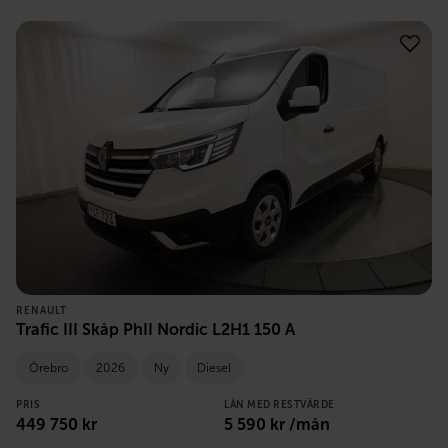
RENAULT
Trafic III Skåp PhII Nordic L2H1 150 A
Örebro
2026
Ny
Diesel
PRIS
LÅN MED RESTVÄRDE
449 750
kr
5 590
kr /mån