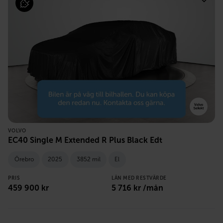
VOLVO
EC40 Single M Extended R Plus Black Edt
Örebro
2025
3852 mil
El
PRIS
LÅN MED RESTVÄRDE
459 900
kr
5 716
kr /mån