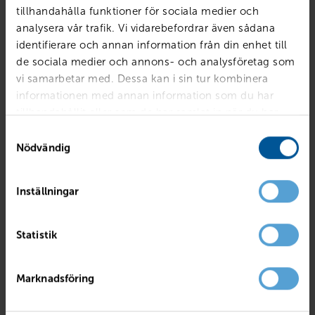
tillhandahålla funktioner för sociala medier och
analysera vår trafik. Vi vidarebefordrar även sådana
identifierare och annan information från din enhet till
de sociala medier och annons- och analysföretag som
vi samarbetar med. Dessa kan i sin tur kombinera
informationen med annan information som du har
tillhandahållit eller som de har samlat in när du har
använt deras tjänster.
Samtyckesval
Nödvändig
Inställningar
VOLVO
V60 D4 Momentum Advanced Edition
Statistik
Linköping
2019
10193 mil
Diesel
PRIS
LÅN MED RESTVÄRDE
Marknadsföring
249 800
kr
3 105
kr /mån