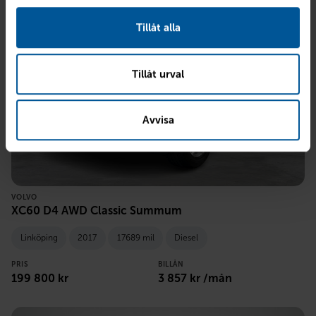
Tillåt alla
Tillåt urval
Avvisa
VOLVO
XC60 D4 AWD Classic Summum
Linköping
2017
17689 mil
Diesel
PRIS
BILLÅN
199 800
kr
3 857
kr /mån