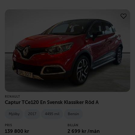
RENAULT
Captur TCe120 En Svensk Klassiker Röd A
Mjölby
2017
4495 mil
Bensin
PRIS
BILLÅN
139 800
kr
2 699
kr /mån