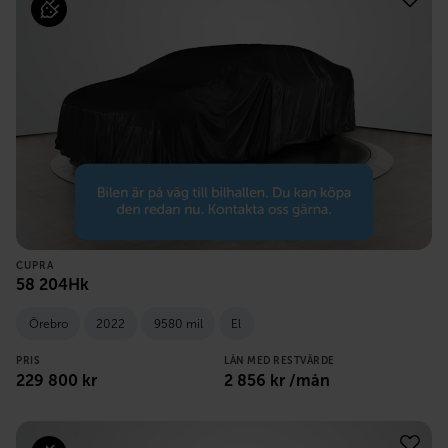
CUPRA
58 204Hk
Örebro
2022
9580 mil
El
PRIS
LÅN MED RESTVÄRDE
229 800
kr
2 856
kr /mån