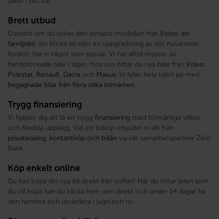
säker i ditt val.
Brett utbud
Oavsett om du söker den senaste modellen från
Volvo
,
en
familjebil
, din första bil eller en uppgradering av ditt nuvarande
fordon, har vi något som passar. Vi har alltid massor av
handplockade bilar i lager. Hos oss hittar du nya bilar från
Volvo
,
Polestar
,
Renault
,
Dacia
och
Maxus
. Vi fyller hela tiden på med
begagnade bilar från flera olika bilmärken
.
Trygg finansiering
Vi hjälper dig att få en trygg
finansiering
med förmånliga villkor
och flexibla upplägg. Vid ett bilköp erbjuder vi allt från
privatleasing
,
kontantköp och billån
via vår samarbetspartner Ziklo
Bank.
Köp enkelt online
Du kan köpa din nya bil direkt från soffan! När du hittar bilen som
du vill köpa kan du klicka hem den direkt och under 14 dagar ha
den hemma och utvärdera i lugn och ro.