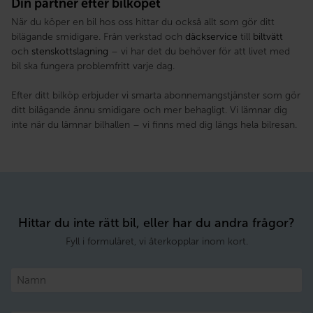
Din partner efter bilköpet
När du köper en bil hos oss hittar du också allt som gör ditt
bilägande smidigare. Från verkstad och
däckservice
till
biltvätt
och
stenskottslagning
– vi har det du behöver för att livet med
bil ska fungera problemfritt varje dag.
Efter ditt bilköp erbjuder vi smarta abonnemangstjänster som gör
ditt bilägande ännu smidigare och mer behagligt. Vi lämnar dig
inte när du lämnar bilhallen – vi finns med dig längs hela bilresan.
Hittar du inte rätt bil, eller har du andra frågor?
Fyll i formuläret, vi återkopplar inom kort.
Namn