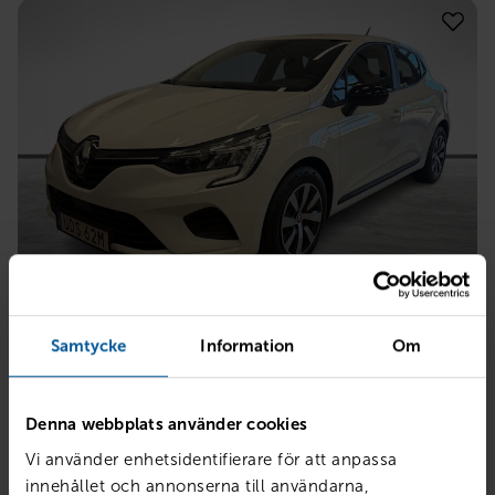
RENAULT
Clio V TCe 90 Equilibre II 5-d
Samtycke
Information
Om
Mjölby
2023
1118 mil
Bensin
Denna webbplats använder cookies
PRIS
LÅN MED RESTVÄRDE
149 800
kr
1 862
kr /mån
Vi använder enhetsidentifierare för att anpassa
innehållet och annonserna till användarna,