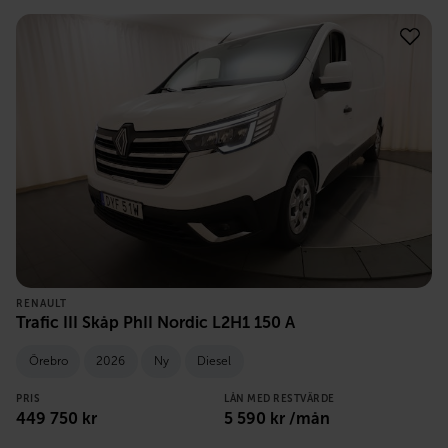
RENAULT
Trafic III Skåp PhII Nordic L2H1 150 A
Örebro
2026
Ny
Diesel
PRIS
LÅN MED RESTVÄRDE
449 750
kr
5 590
kr /mån