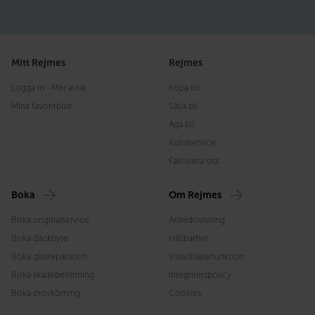
Mitt Rejmes
Rejmes
Logga in - Mitt avtal
Köpa bil
Mina favoritbilar
Sälja bil
Äga bil
Kundservice
Fakturera oss
Boka
Om Rejmes
Boka originalservice
Årsredovisning
Boka däckbyte
Hållbarhet
Boka glasreparation
Visselblåsarfunktion
Boka skadebesiktning
Integritetspolicy
Boka provkörning
Cookies