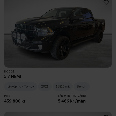
DODGE
5,7 HEMI
Linköping - Tornby
2021
15816 mil
Bensin
PRIS
LÅN MED RESTVÄRDE
439 800
kr
5 466
kr /mån