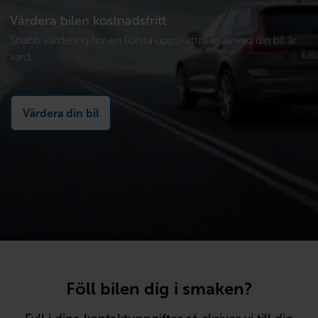
Värdera bilen kostnadsfritt
Snabb värdering för en första uppskattning av vad din bil är
värd.
Värdera din bil
Föll bilen dig i smaken?