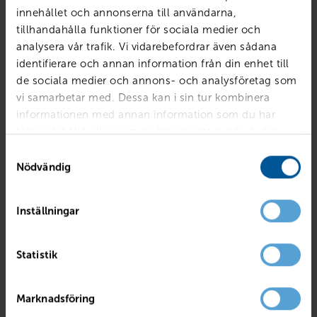
innehållet och annonserna till användarna,
tillhandahålla funktioner för sociala medier och
Billån
Ägandekostnad
analysera vår trafik. Vi vidarebefordrar även sådana
identifierare och annan information från din enhet till
de sociala medier och annons- och analysföretag som
vi samarbetar med. Dessa kan i sin tur kombinera
informationen med annan information som du har
tillhandahållit eller som de har samlat in när du har
använt deras tjänster.
Samtyckesval
Nödvändig
Kontantinsats
kr
Inställningar
Avbetalningstid
Statistik
Marknadsföring