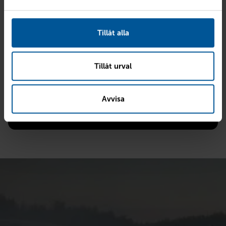
Sammanfattning
Kontantinstats
92 949 kr
Tillåt alla
Avbetalningstid
36 mån
Ränta
7.4%
Tillåt urval
Restskuld 50%
224 950 kr
Månadskostnad
5 592 kr/mån
Avvisa