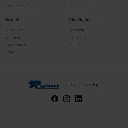
Boka provkörning
Cookies
Aktuellt
Hitta Rejmes
Lediga jobb
Linköping
Kampanjer
Norrköping
Dagens lunch
Örebro
Blogg