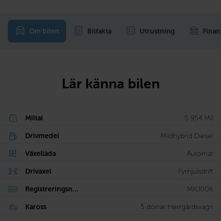
Om bilen
Bilfakta
Utrustning
Finan
Lär känna bilen
Miltal
5 954 Mil
Drivmedel
Mildhybrid Diesel
Växellåda
Automat
Drivaxel
Fyrhjulsdrift
Registreringsn...
MKJ00K
Kaross
5 dörrar Herrgårdsvagn