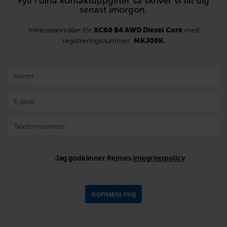
Fyll i dina kontaktuppgifter så skriver vi till dig
senast imorgon.
Intresseanmälan för
XC60 B4 AWD Diesel Core
med
registreringsnummer:
MKJ00K
.
Jag godkänner Rejmes
integritetpolicy
Kontakta mig