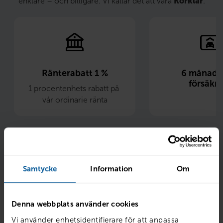
enklare – och billigare. Vi kallar det att vara
Körklar
.
Ränterabatt 1 %
6 månader 
försäkri
1 procentenhets rabatt på 
vår ordinarie ränta
Läs mer 
Samtycke
Information
Om
Finansiering
Denna webbplats använder cookies
Vi använder enhetsidentifierare för att anpassa