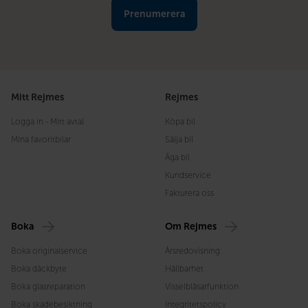
Mitt Rejmes
Rejmes
Logga in - Mitt avtal
Köpa bil
Mina favoritbilar
Sälja bil
Äga bil
Kundservice
Fakturera oss
Boka
Om Rejmes
Boka originalservice
Årsredovisning
Boka däckbyte
Hållbarhet
Boka glasreparation
Visselblåsarfunktion
Boka skadebesiktning
Integritetspolicy