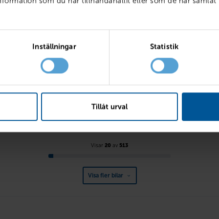
ormation som du har tillhandahållit eller som de har samlat 
Inställningar
Statistik
VOLVO
Skåp PhII Nordic L2H1 150 A
V90 D4 AWD R-Design
026
Ny
Diesel
Finspång
2019
11300 mil
LÅN MED RESTVÄRDE
PRIS
LÅN MED RE
Tillåt urval
5 590
kr /mån
324 800
kr
4 037
kr
Visar
20
av
513
Visa fler bilar