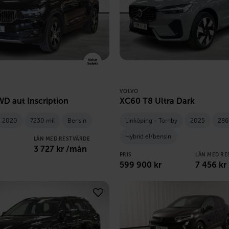
VOLVO
D aut Inscription
XC60 T8 Ultra Dark
2020
7230 mil
Bensin
Linköping - Tornby
2025
286
Hybrid el/bensin
LÅN MED RESTVÄRDE
3 727
kr /mån
PRIS
LÅN MED RE
599 900
kr
7 456
kr