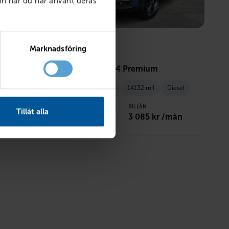
in när du har använt deras
Marknadsföring
SKODA
Scout 2.0 TDI 4x4 Premium
Diesel
Åtvidaberg
2016
14132 mil
Diesel
STVÄRDE
PRIS
BILLÅN
Tillåt alla
 /mån
159 800
kr
3 085
kr /mån