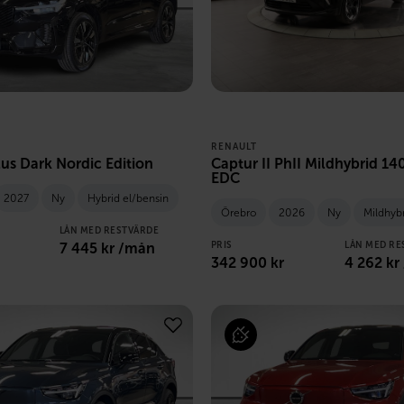
RENAULT
us Dark Nordic Edition
Captur II PhII Mildhybrid 14
EDC
2027
Ny
Hybrid el/bensin
Örebro
2026
Ny
Mildhyb
LÅN MED RESTVÄRDE
7 445
kr /mån
PRIS
LÅN MED RE
342 900
kr
4 262
kr