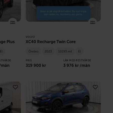
VOLVO
ge Plus
XC40 Recharge Twin Core
El
Örebro
2023
10193 mil
El
STVÄRDE
PRIS
LÅN MED RESTVÄRDE
 /mån
319 900
kr
3 976
kr /mån