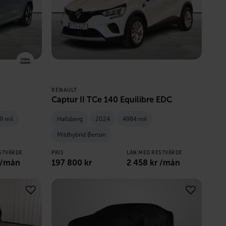
RENAULT
Captur II TCe 140 Equilibre EDC
9 mil
Hallsberg
2024
4984 mil
Mildhybrid Bensin
STVÄRDE
PRIS
LÅN MED RESTVÄRDE
 /mån
197 800
kr
2 458
kr /mån