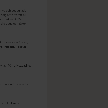
åde nya och begagnade
dig att hitta rätt bil
lt och bekvämt. Med
dig trygg och säker i
 ditt nuvarande fordon,
vo
,
Polestar
,
Renault
,
i allt från
privatleasing
,
t och under 14 dagar ha
ice
till
biltvätt
och