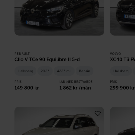
RENAULT
VOLVO
Clio V TCe 90 Equilibre II 5-d
XC40 T3 FW
Hallsberg
2023
4223 mil
Bensin
Hallsberg
PRIS
LÅN MED RESTVÄRDE
PRIS
149 800
kr
1 862
kr /mån
299 900
kr