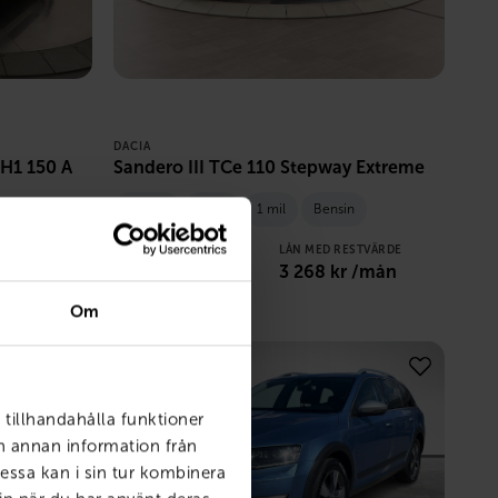
DACIA
2H1 150 A
Sandero III TCe 110 Stepway Extreme
Örebro
2026
1 mil
Bensin
STVÄRDE
PRIS
LÅN MED RESTVÄRDE
 /mån
262 900
kr
3 268
kr /mån
Om
 tillhandahålla funktioner
ch annan information från
essa kan i sin tur kombinera