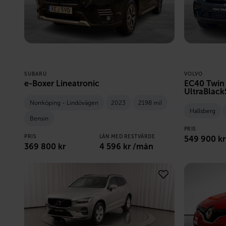
SUBARU
VOLVO
e-Boxer Lineatronic
EC40 Twin
UltraBlack
Norrköping - Lindövägen
2023
2198 mil
Hallsberg
Bensin
PRIS
PRIS
LÅN MED RESTVÄRDE
549 900
kr
369 800
kr
4 596
kr /mån