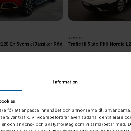
RENAULT
120 En Svensk Klassiker Röd
Trafic III Skåp PhII Nordic L
Örebro
2026
Ny
Diesel
017
4495 mil
Bensin
PRIS
LÅN MED RE
BILLÅN
449 750
kr
5 590
kr
2 699
kr /mån
Information
cookies
are för att anpassa innehållet och annonserna till användarna,
sera vår trafik. Vi vidarebefordrar även sådana identifierare o
edier och annons- och analysföretag som vi samarbetar med. D