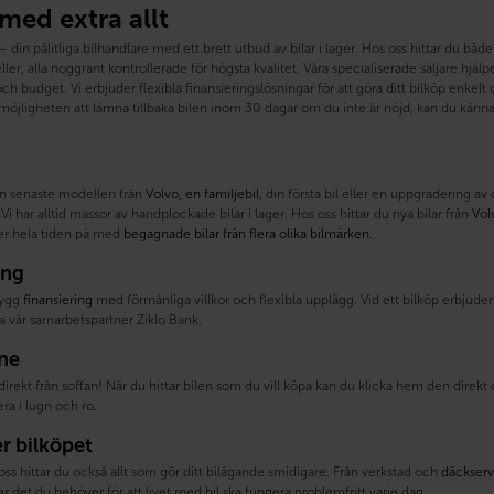
 med extra allt
din pålitliga bilhandlare med ett brett utbud av bilar i lager. Hos oss hittar du b
ler, alla noggrant kontrollerade för högsta kvalitet. Våra specialiserade säljare hjälper 
h budget. Vi erbjuder flexibla finansieringslösningar för att göra ditt bilköp enke
öjligheten att lämna tillbaka bilen inom 30 dagar om du inte är nöjd, kan du känna 
n senaste modellen från
Volvo
,
en familjebil
, din första bil eller en uppgradering av
Vi har alltid massor av handplockade bilar i lager. Hos oss hittar du nya bilar från
Vol
ller hela tiden på med
begagnade bilar från flera olika bilmärken
.
ing
trygg
finansiering
med förmånliga villkor och flexibla upplägg. Vid ett bilköp erbjuder v
a vår samarbetspartner Ziklo Bank.
ine
direkt från soffan! När du hittar bilen som du vill köpa kan du klicka hem den direk
a i lugn och ro.
er bilköpet
oss hittar du också allt som gör ditt bilägande smidigare. Från verkstad och
däckserv
ar det du behöver för att livet med bil ska fungera problemfritt varje dag.