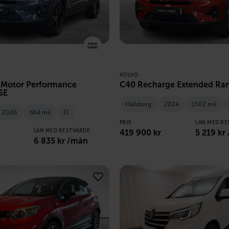
VOLVO
 Motor Performance
C40 Recharge Extended Ran
SE
Hallsberg
2024
1502 mil
2026
664 mil
El
PRIS
LÅN MED RE
LÅN MED RESTVÄRDE
419 900
kr
5 219
kr
6 835
kr /mån