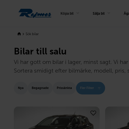
Rejmes
Köpa bil
Sälja bil
Äga
Sök bilar
Bilar till salu
Vi har gott om bilar i lager, minst sagt. Vi 
Sortera smidigt efter bilmärke, modell, pris, s
Nya
Begagnade
Prissänkta
Fler Filter