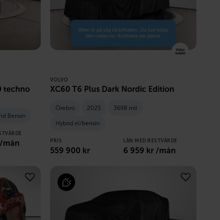
VOLVO
0 techno
XC60 T6 Plus Dark Nordic Edition
Örebro
2025
3698 mil
rid Bensin
Hybrid el/bensin
STVÄRDE
PRIS
LÅN MED RESTVÄRDE
 /mån
559 900
kr
6 959
kr /mån