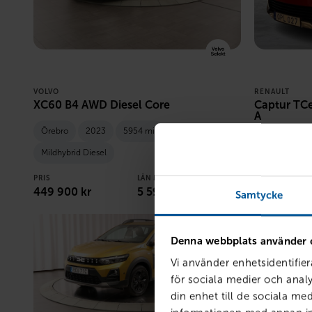
VOLVO
RENAULT
XC60 B4 AWD Diesel Core
Captur TCe
A
Örebro
2023
5954 mil
Mjölby
2
Mildhybrid Diesel
PRIS
PRIS
LÅN MED RESTVÄRDE
139 800
kr
449 900
kr
5 592
kr /mån
Samtycke
Denna webbplats använder 
Vi använder enhetsidentifier
för sociala medier och analy
din enhet till de sociala m