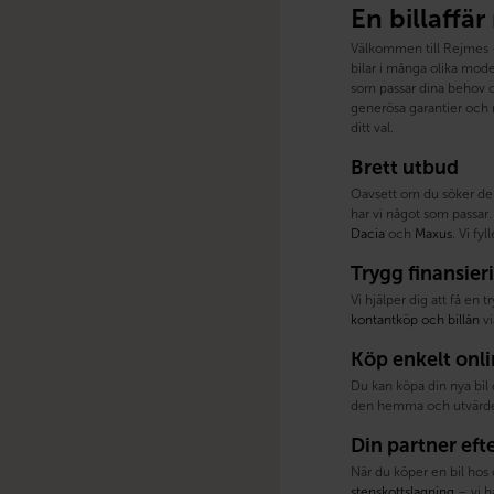
En billaffär
Välkommen till Rejmes – 
bilar i många olika model
som passar dina behov oc
generösa garantier och m
ditt val.
Brett utbud
Oavsett om du söker de
har vi något som passar. 
Dacia
och
Maxus
. Vi fy
Trygg finansier
Vi hjälper dig att få en 
kontantköp och billån
vi
Köp enkelt onl
Du kan köpa din nya bil 
den hemma och utvärder
Din partner eft
När du köper en bil hos 
stenskottslagning
– vi h