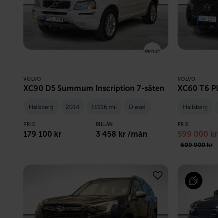
VOLVO
VOLVO
XC90 D5 Summum Inscription 7-säten
XC60 T6 Pl
Hallsberg
2014
18116 mil
Diesel
Hallsberg
PRIS
BILLÅN
PRIS
179 100
kr
3 458
kr /mån
599 000
kr
609 900
kr