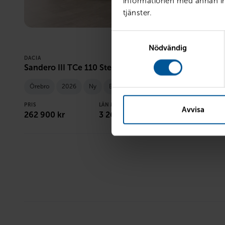
informationen med annan inf
tjänster.
Samtyckesval
Nödvändig
DACIA
RENAULT
Sandero III TCe 110 Stepway Extreme
Trafic III 
Örebro
2026
Ny
Bensin
Örebro
2
PRIS
LÅN MED RESTVÄRDE
PRIS
Avvisa
262 900
kr
3 268
kr /mån
449 750
kr