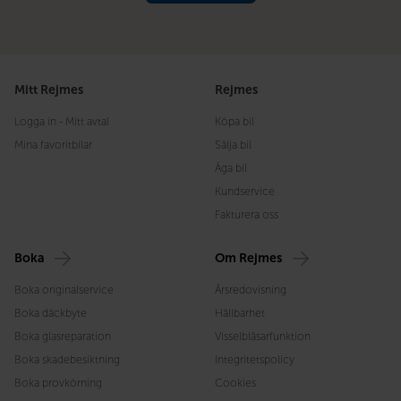
Mitt Rejmes
Rejmes
Logga in - Mitt avtal
Köpa bil
Mina favoritbilar
Sälja bil
Äga bil
Kundservice
Fakturera oss
Boka
Om Rejmes
Boka originalservice
Årsredovisning
Boka däckbyte
Hållbarhet
Boka glasreparation
Visselblåsarfunktion
Boka skadebesiktning
Integritetspolicy
Boka provkörning
Cookies