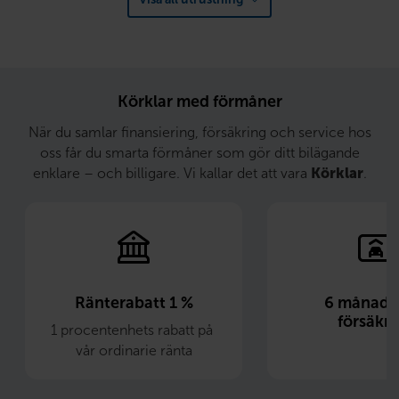
Körklar med förmåner
När du samlar finansiering, försäkring och service hos
oss får du smarta förmåner som gör ditt bilägande
enklare – och billigare. Vi kallar det att vara
Körklar
.
Ränterabatt 1 %
6 månader 
försäkri
1 procentenhets rabatt på 
vår ordinarie ränta