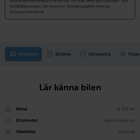
teckna abonnemang och få nya lån. För stöd, vänd dig till budget- och
skuldrådgivningen i din kommun. Kontaktuppgifter finns på
konsumentverket.se.
Om bilen
Bilfakta
Utrustning
Finan
Lär känna bilen
Miltal
9 331 Mil
Drivmedel
Hybrid el/bensin
Växellåda
Automat