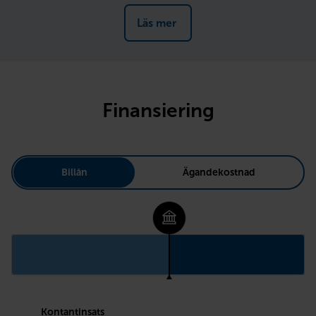
Läs mer 
Finansiering
Billån
Ägandekostnad
Kontantinsats