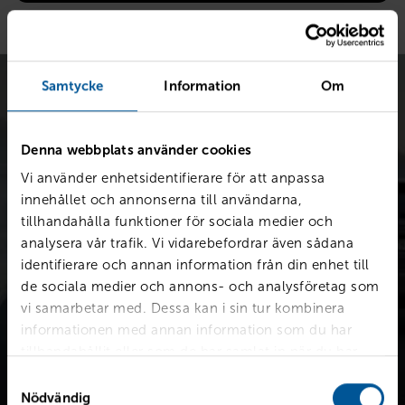
Samtycke
Information
Om
Denna webbplats använder cookies
Vi använder enhetsidentifierare för att anpassa
Värdera bilen kostnadsfritt
innehållet och annonserna till användarna,
tillhandahålla funktioner för sociala medier och
Snabb värdering för en första uppskattning av vad din bil är
analysera vår trafik. Vi vidarebefordrar även sådana
värd.
identifierare och annan information från din enhet till
de sociala medier och annons- och analysföretag som
vi samarbetar med. Dessa kan i sin tur kombinera
Värdera din bil
informationen med annan information som du har
tillhandahållit eller som de har samlat in när du har
använt deras tjänster.
Samtyckesval
Nödvändig