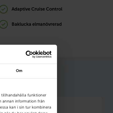
Adaptive Cruise Control
Baklucka elmanövrerad
Om
m gör ditt bilägande
 tillhandahålla funktioner
ch annan information från
essa kan i sin tur kombinera