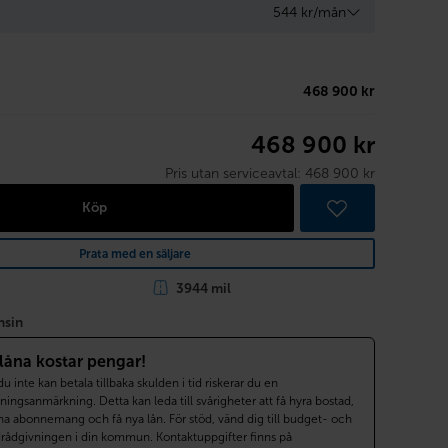
544 kr/mån
468 900 kr
468 900 kr
Pris utan serviceavtal:
468 900 kr
Köp
Prata med en säljare
3944 mil
nsin
 låna kostar pengar!
 inte kan betala tillbaka skulden i tid riskerar du en
ningsanmärkning. Detta kan leda till svårigheter att få hyra bostad,
a abonnemang och få nya lån. För stöd, vänd dig till budget- och
drådgivningen i din kommun. Kontaktuppgifter finns på