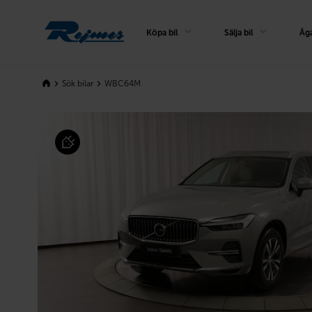
Rejmes
Köpa bil
Sälja bil
Äga
Sök bilar
WBC64M