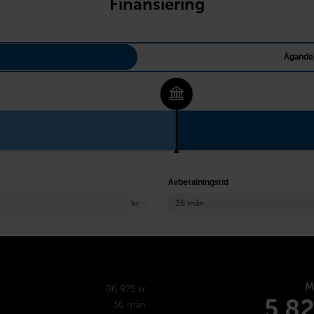
Finansiering
Ägande
Avbetalningstid
kr
M
96 875 kr
5 8
36 mån