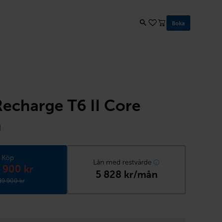
Boka
echarge T6 II Core
n
Köp
Lån med restvärde
 900 kr
5 828 kr/mån
89 900 kr