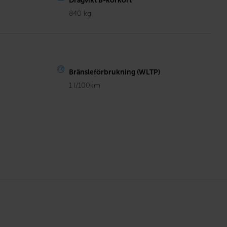
Dragvikt B-körkort
840 kg
Bränsleförbrukning (WLTP)
1 l/100km