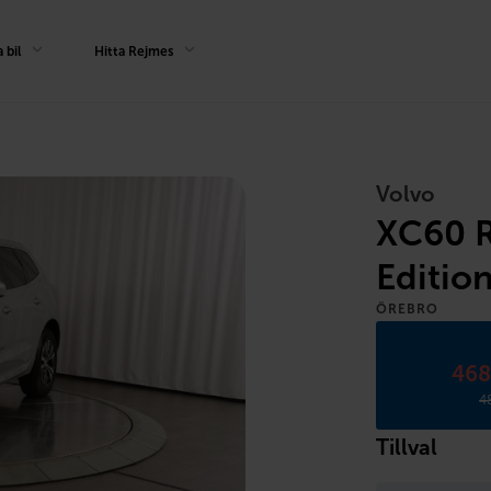
 bil
Hitta Rejmes
Volvo
XC60 R
Editio
ÖREBRO
468
4
Tillval