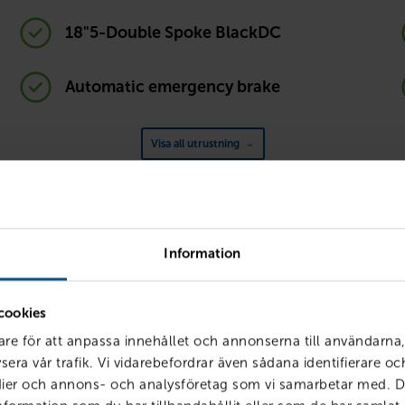
18"5-Double Spoke BlackDC
Automatic emergency brake
Visa all utrustning
Information
Körklar med förmåner
siering, försäkring och service hos oss får du smarta förmåner so
enklare – och billigare. Vi kallar det att vara
Körklar
.
cookies
are för att anpassa innehållet och annonserna till användarna,
sera vår trafik. Vi vidarebefordrar även sådana identifierare o
edier och annons- och analysföretag som vi samarbetar med. D