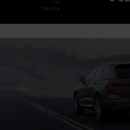
7.4%
234 450 kr
din bil är värd.