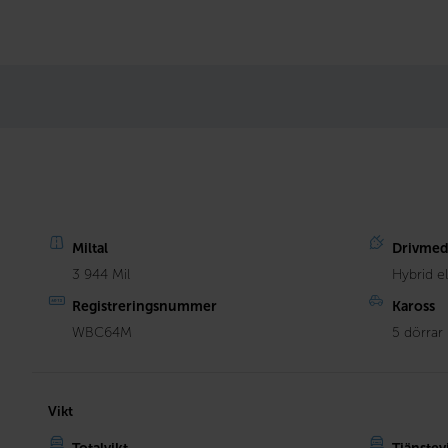
Miltal
Drivmed
3 944 Mil
Hybrid e
Registreringsnummer
Kaross
WBC64M
5 dörrar
Vikt