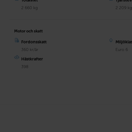
Totalvikt
Tjänstev
2 660 kg
2 209 k
Motor och skatt
Fordonsskatt
Miljökla
360 kr/år
Euro 6
Hästkrafter
398