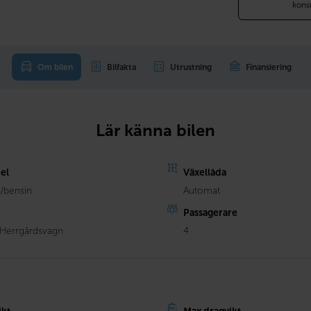
kons
Om bilen
Bilfakta
Utrustning
Finansiering
Lär känna bilen
el
Växellåda
l/bensin
Automat
Passagerare
 Herrgårdsvagn
4