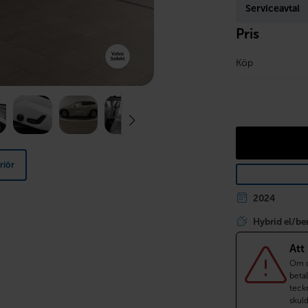
Serviceavtal
Pris
Köp
riör
2024
Hybrid el/be
Att
Om du
betal
teckn
skul