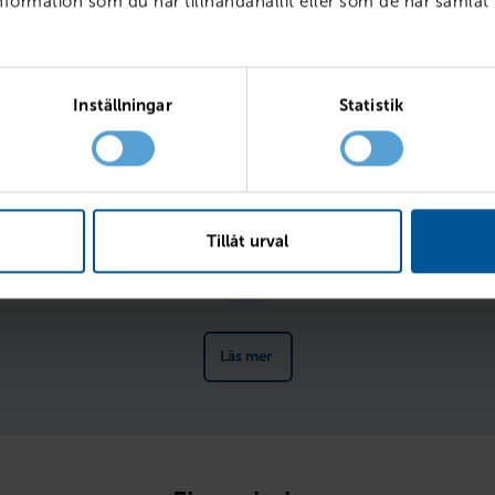
ormation som du har tillhandahållit eller som de har samlat 
ränta
Inställningar
Statistik
Tillåt urval
l
Fr
Läs mer 