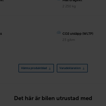
ikt
Max dragvikt
g
2 250 kg
ss
CO2 utsläpp (WLTP)
23 g/km
Hämta produktblad
Varudeklaration
Det här är bilen utrustad med