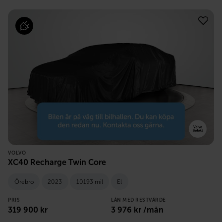
VOLVO
XC40 Recharge Twin Core
Örebro
2023
10193 mil
El
PRIS
LÅN MED RESTVÄRDE
319 900
kr
3 976
kr /mån