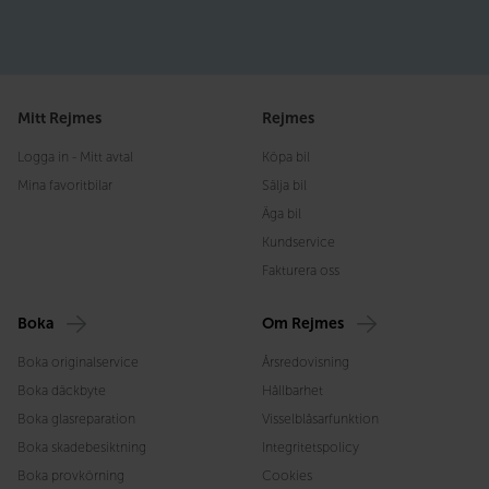
Mitt Rejmes
Rejmes
Logga in - Mitt avtal
Köpa bil
Mina favoritbilar
Sälja bil
Äga bil
Kundservice
Fakturera oss
Boka
Om Rejmes
Boka originalservice
Årsredovisning
Boka däckbyte
Hållbarhet
Boka glasreparation
Visselblåsarfunktion
Boka skadebesiktning
Integritetspolicy
Boka provkörning
Cookies