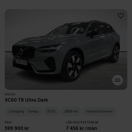
VOLVO
XC60 T8 Ultra Dark
Linköping - Tornby
2025
2869 mil
Hybrid el/bensin
PRIS
LÅN MED RESTVÄRDE
599 900
kr
7 456
kr /mån