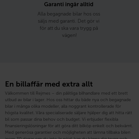
Garanti ingår alltid 
Alla begagnade bilar hos oss 
säljs med garanti. Det gör vi 
för att du ska vara trygg på 
vägen!
En billaffär med extra allt
Välkommen till Rejmes – din pålitliga bilhandlare med ett brett
utbud av bilar i lager. Hos oss hittar du både nya och begagnade
bilar i många olika modeller, alla noggrant kontrollerade för
högsta kvalitet. Våra specialiserade säljare hjälper dig att hitta rätt
bil som passar dina behov och budget. Vi erbjuder flexibla
finansieringslösningar för att göra ditt bilköp enkelt och bekvämt.
Med generösa garantier och möjligheten att lämna tillbaka bilen
inom 30 dagar om du inte är nöjd, kan du känna dig trygg och