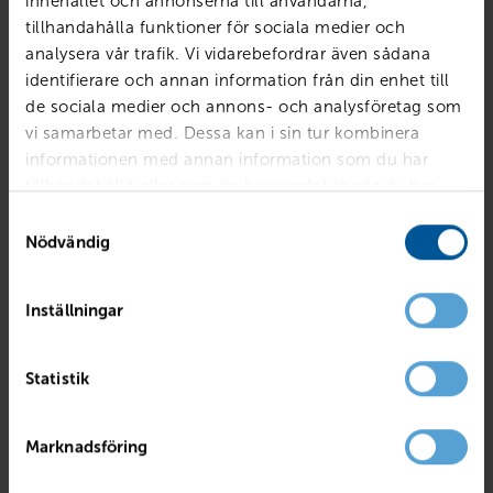
innehållet och annonserna till användarna,
tillhandahålla funktioner för sociala medier och
analysera vår trafik. Vi vidarebefordrar även sådana
identifierare och annan information från din enhet till
de sociala medier och annons- och analysföretag som
vi samarbetar med. Dessa kan i sin tur kombinera
informationen med annan information som du har
tillhandahållit eller som de har samlat in när du har
använt deras tjänster.
Samtyckesval
Nödvändig
Inställningar
RENAULT
Captur TCe120 En Svensk Klassiker Röd A
Statistik
Mjölby
2017
4495 mil
Bensin
PRIS
BILLÅN
Marknadsföring
139 800
kr
2 699
kr /mån