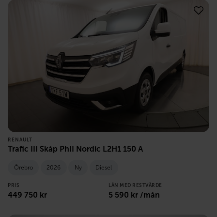
RENAULT
Trafic III Skåp PhII Nordic L2H1 150 A
Örebro
2026
Ny
Diesel
PRIS
LÅN MED RESTVÄRDE
449 750
kr
5 590
kr /mån