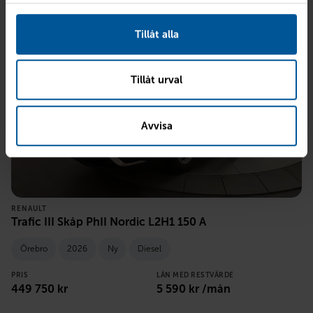
Tillåt alla
Tillåt urval
Avvisa
RENAULT
Trafic III Skåp PhII Nordic L2H1 150 A
Örebro
2026
Ny
Diesel
PRIS
LÅN MED RESTVÄRDE
449 750
kr
5 590
kr /mån