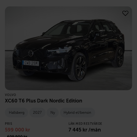
VOLVO
XC60 T6 Plus Dark Nordic Edition
Hallsberg
2027
Ny
Hybrid el/bensin
PRIS
LÅN MED RESTVÄRDE
599 000
kr
7 445
kr /mån
609 900
kr