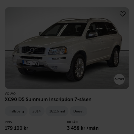
VOLVO
XC90 D5 Summum Inscription 7-säten
Hallsberg
2014
18116 mil
Diesel
PRIS
BILLÅN
179 100
kr
3 458
kr /mån