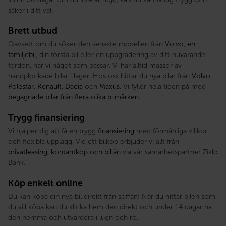
säker i ditt val.
Brett utbud
Oavsett om du söker den senaste modellen från
Volvo
,
en
familjebil
, din första bil eller en uppgradering av ditt nuvarande
fordon, har vi något som passar. Vi har alltid massor av
handplockade bilar i lager. Hos oss hittar du nya bilar från
Volvo
,
Polestar
,
Renault
,
Dacia
och
Maxus
. Vi fyller hela tiden på med
begagnade bilar från flera olika bilmärken
.
Trygg finansiering
Vi hjälper dig att få en trygg
finansiering
med förmånliga villkor
och flexibla upplägg. Vid ett bilköp erbjuder vi allt från
privatleasing
,
kontantköp och billån
via vår samarbetspartner Ziklo
Bank.
Köp enkelt online
Du kan köpa din nya bil direkt från soffan! När du hittar bilen som
du vill köpa kan du klicka hem den direkt och under 14 dagar ha
den hemma och utvärdera i lugn och ro.