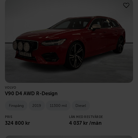
VOLVO
V90 D4 AWD R-Design
Finspång
2019
11300 mil
Diesel
PRIS
LÅN MED RESTVÄRDE
324 800
kr
4 037
kr /mån