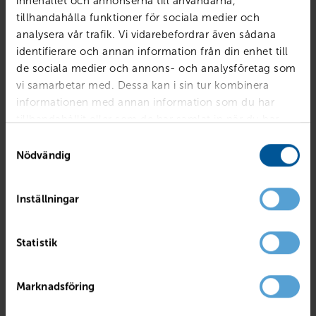
innehållet och annonserna till användarna,
tillhandahålla funktioner för sociala medier och
analysera vår trafik. Vi vidarebefordrar även sådana
identifierare och annan information från din enhet till
de sociala medier och annons- och analysföretag som
vi samarbetar med. Dessa kan i sin tur kombinera
informationen med annan information som du har
tillhandahållit eller som de har samlat in när du har
använt deras tjänster.
Samtyckesval
Nödvändig
Inställningar
RENAULT
Captur TCe120 En Svensk Klassiker Röd A
Statistik
Mjölby
2017
4495 mil
Bensin
PRIS
BILLÅN
Marknadsföring
139 800
kr
2 699
kr /mån