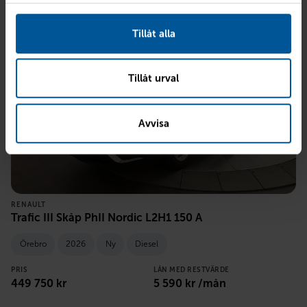
Tillåt alla
Tillåt urval
Avvisa
RENAULT
Trafic III Skåp PhII Nordic L2H1 150 A
Örebro
2026
Ny
Diesel
PRIS
LÅN MED RESTVÄRDE
449 750
kr
5 590
kr /mån