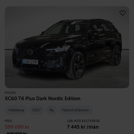
VOLVO
XC60 T6 Plus Dark Nordic Edition
Hallsberg
2027
Ny
Hybrid el/bensin
PRIS
LÅN MED RESTVÄRDE
599 000
kr
7 445
kr /mån
609 900
kr