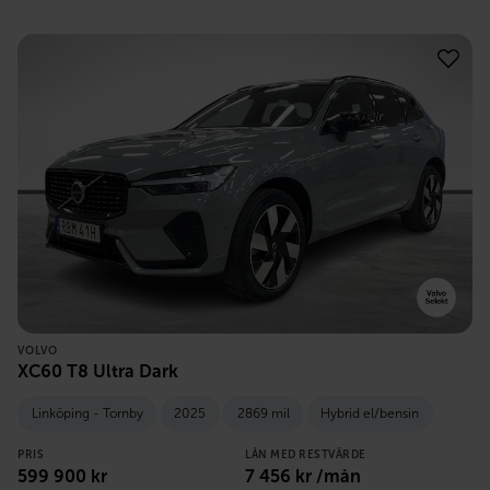
VOLVO
XC60 T8 Ultra Dark
Linköping - Tornby
2025
2869 mil
Hybrid el/bensin
PRIS
LÅN MED RESTVÄRDE
599 900
kr
7 456
kr /mån