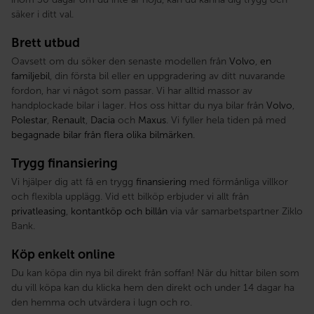
säker i ditt val.
Brett utbud
Oavsett om du söker den senaste modellen från
Volvo
,
en
familjebil
, din första bil eller en uppgradering av ditt nuvarande
fordon, har vi något som passar. Vi har alltid massor av
handplockade bilar i lager. Hos oss hittar du nya bilar från
Volvo
,
Polestar
,
Renault
,
Dacia
och
Maxus
. Vi fyller hela tiden på med
begagnade bilar från flera olika bilmärken
.
Trygg finansiering
Vi hjälper dig att få en trygg
finansiering
med förmånliga villkor
och flexibla upplägg. Vid ett bilköp erbjuder vi allt från
privatleasing
,
kontantköp och billån
via vår samarbetspartner Ziklo
Bank.
Köp enkelt online
Du kan köpa din nya bil direkt från soffan! När du hittar bilen som
du vill köpa kan du klicka hem den direkt och under 14 dagar ha
den hemma och utvärdera i lugn och ro.