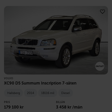
VOLVO
XC90 D5 Summum Inscription 7-säten
Hallsberg
2014
18116 mil
Diesel
PRIS
BILLÅN
179 100
kr
3 458
kr /mån