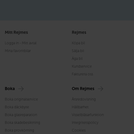
Mitt Rejmes
Rejmes
Logga in - Mitt avtal
Köpa bil
Mina favoritbilar
Sälja bil
Äga bil
Kundservice
Fakturera oss
Boka
Om Rejmes
Boka originalservice
Årsredovisning
Boka däckbyte
Hållbarhet
Boka glasreparation
Visselblåsarfunktion
Boka skadebesiktning
Integritetspolicy
Boka provkörning
Cookies