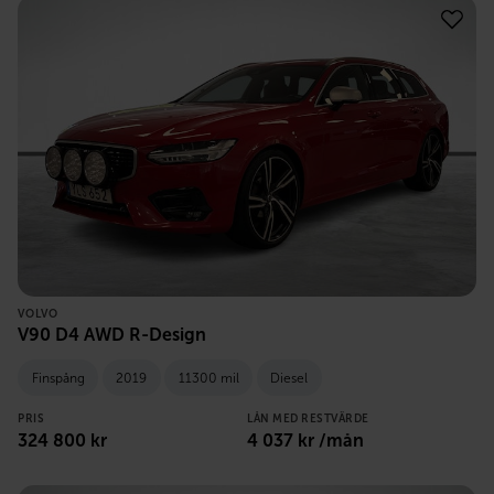
VOLVO
V90 D4 AWD R-Design
Finspång
2019
11300 mil
Diesel
PRIS
LÅN MED RESTVÄRDE
324 800
kr
4 037
kr /mån