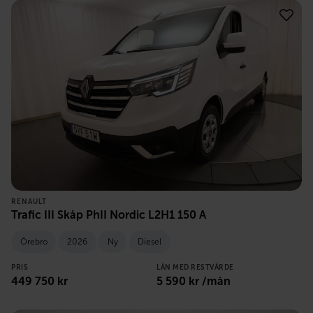
RENAULT
Trafic III Skåp PhII Nordic L2H1 150 A
Örebro
2026
Ny
Diesel
PRIS
LÅN MED RESTVÄRDE
449 750
kr
5 590
kr /mån