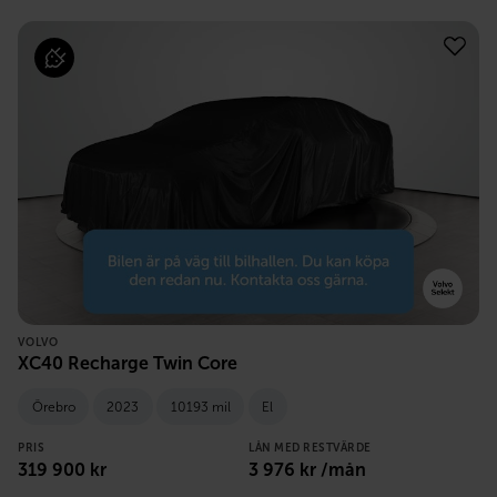
VOLVO
XC40 Recharge Twin Core
Örebro
2023
10193 mil
El
PRIS
LÅN MED RESTVÄRDE
319 900
kr
3 976
kr /mån