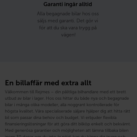
Garanti ingår alltid 
Alla begagnade bilar hos oss 
säljs med garanti. Det gör vi 
för att du ska vara trygg på 
vägen!
En billaffär med extra allt
Välkommen till Rejmes – din pålitliga bilhandlare med ett brett
utbud av bilar i lager. Hos oss hittar du både nya och begagnade
bilar i många olika modeller, alla noggrant kontrollerade för
högsta kvalitet. Våra specialiserade säljare hjälper dig att hitta rätt
bil som passar dina behov och budget. Vi erbjuder flexibla
finansieringslösningar för att göra ditt bilköp enkelt och bekvämt.
Med generösa garantier och möjligheten att lämna tillbaka bilen
inom 30 dagar om du inte är nöjd, kan du känna dig trygg och