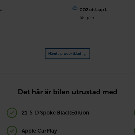
ss
CO2 utsläpp (...
68 g/km
Hämta produktblad
Det här är bilen utrustad med
21"5-D Spoke BlackEdition
Apple CarPlay