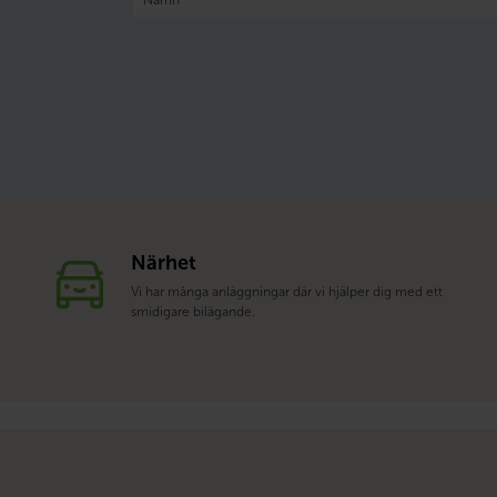
Närhet
Vi har många anläggningar där vi hjälper dig med ett
smidigare bilägande.