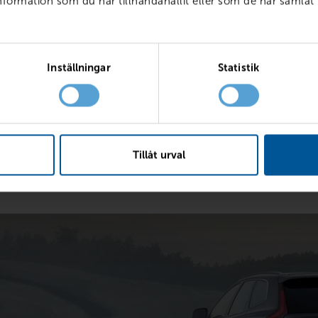
ormation som du har tillhandahållit eller som de har samlat 
kr
Inställningar
Statistik
M
127 038 kr
7 6
36 mån
7.4%
307 450 kr
Tillåt urval