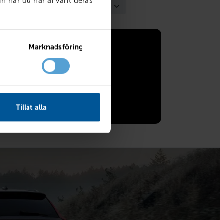
in när du har använt deras
Marknadsföring
ånadskostnad
43 kr/mån
Tillåt alla