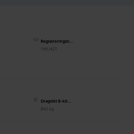
Registreringsn...
YWU42T
Dragvikt B-kö...
840 kg