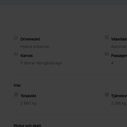
Drivmedel
Växellåd
Hybrid el/bensin
Automat
Kaross
Passage
5 dörrar Herrgårdsvagn
4
Vikt
Totalvikt
Tjänstev
2 660 kg
2 186 kg
Motor och skatt