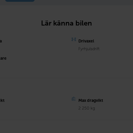
Lär känna bilen
a
Drivaxel
Fyrhjulsdrift
rare
ikt
Max dragvikt
2 250 kg