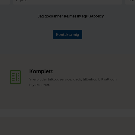
Jag godkänner Rejmes
integritetpolicy
Kontakta mig
Komplett
Vi erbjuder bilköp, service, däck, tillbehör, biltvätt och
mycket mer.