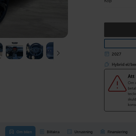
Köp
2027
Hybrid el/be
Att
Om du
betal
teckn
skul
kons
Om bilen
Bilfakta
Utrustning
Finansiering