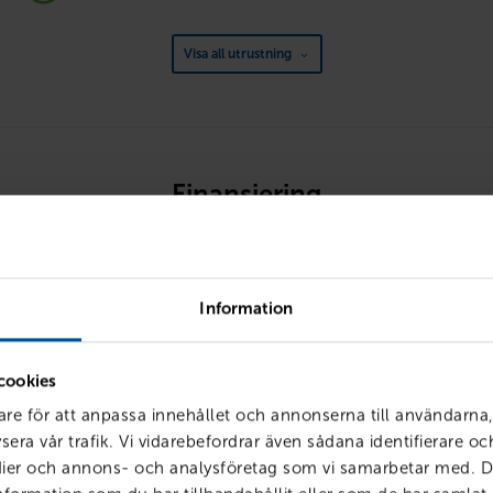
Visa all utrustning
Finansiering
Ägande
Information
cookies
are för att anpassa innehållet och annonserna till användarna,
sera vår trafik. Vi vidarebefordrar även sådana identifierare o
edier och annons- och analysföretag som vi samarbetar med. D
Avbetalningstid