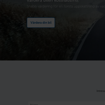
Värdera bilen kostnadsfritt
Snabb värdering för en första uppskattning av vad 
Värdera din bil
Intres