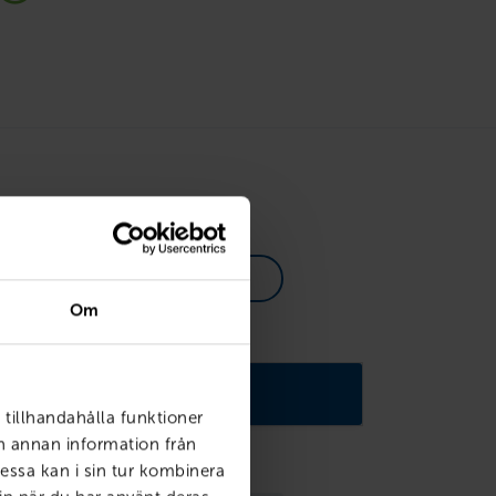
kostnad
Om
 tillhandahålla funktioner
ch annan information från
essa kan i sin tur kombinera