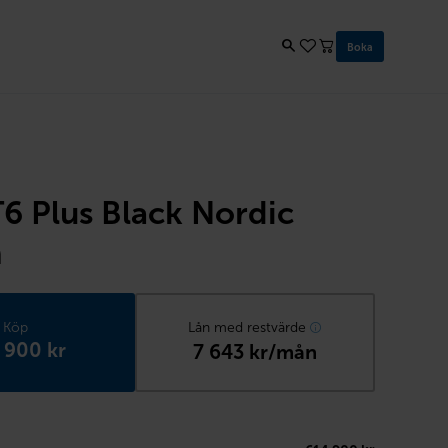
Boka
6 Plus Black Nordic
n
Köp
Lån med restvärde
 900 kr
7 643 kr/mån