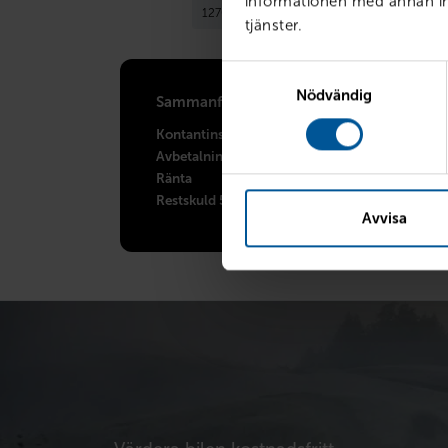
informationen med annan inf
tjänster.
Samtyckesval
Nödvändig
Sammanfattning
Kontantinstats
Avbetalningstid
Ränta
Restskuld 50%
Avvisa