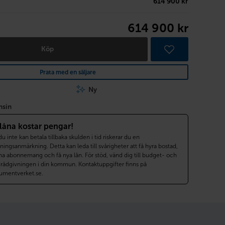
614 900 kr
614 900 kr
Köp
Prata med en säljare
Ny
nsin
 låna kostar pengar!
 inte kan betala tillbaka skulden i tid riskerar du en
ningsanmärkning. Detta kan leda till svårigheter att få hyra bostad,
a abonnemang och få nya lån. För stöd, vänd dig till budget- och
drådgivningen i din kommun. Kontaktuppgifter finns på
umentverket.se.