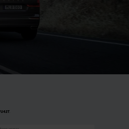
U42T
.