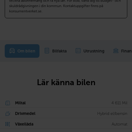
teckna abonnemang och få nya lån. För stöd, vänd dig till budget- och
skuldrådgivningen i din kommun. Kontaktuppgifter finns på
konsumentverket.se.
Om bilen
Bilfakta
Utrustning
Finan
Lär känna bilen
Miltal
4 611 Mil
Drivmedel
Hybrid el/bensin
Växellåda
Automat