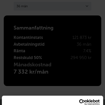
Sammanfattning
Kontantinstats
121 873 kr
Avbetalningstid
36 mån
Ränta
7.4%
Restskuld 50%
294 950 kr
Månadskostnad
7 332 kr/mån