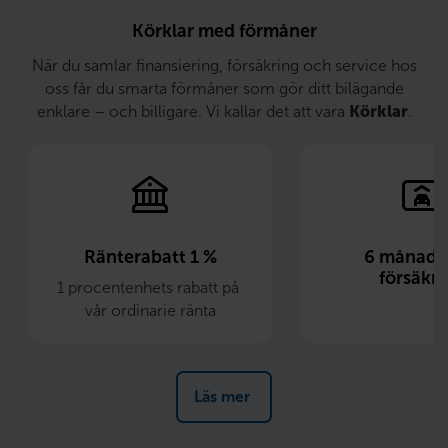
Körklar med förmåner
När du samlar finansiering, försäkring och service hos
oss får du smarta förmåner som gör ditt bilägande
enklare – och billigare. Vi kallar det att vara
Körklar
.
Ränterabatt 1 %
6 månader 
försäkri
1 procentenhets rabatt på 
vår ordinarie ränta
Läs mer 