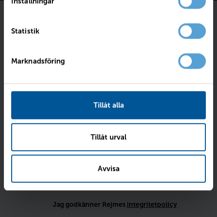
Inställningar
Föll bilen dig i smaken?
Statistik
Fyll i dina kontaktuppgifter så skriver vi till dig
Marknadsföring
senast imorgon.
Intresseanmälan för
XC60 T6 Plus Dark Nordic Edition
med
registreringsnummer:
TFP15S
.
Tillåt alla
Tillåt urval
Avvisa
Jag godkänner Rejmes
integritetpolicy