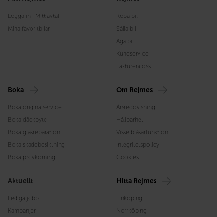
Logga in - Mitt avtal
Köpa bil
Mina favoritbilar
Sälja bil
Äga bil
Kundservice
Fakturera oss
Boka
Om Rejmes
Boka originalservice
Årsredovisning
Boka däckbyte
Hållbarhet
Boka glasreparation
Visselblåsarfunktion
Boka skadebesiktning
Integritetspolicy
Boka provkörning
Cookies
Aktuellt
Hitta Rejmes
Lediga jobb
Linköping
Kampanjer
Norrköping