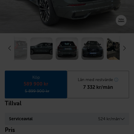
Köp
Lån med restvärde
589 900 kr
7 332 kr/mån
5 899 900 kr
Tillval
Serviceavtal
524 kr/mån
Pris