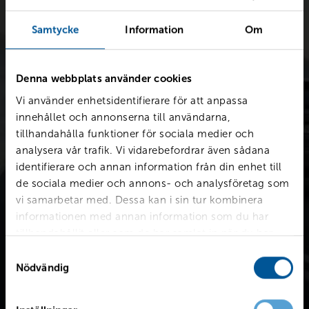
Samtycke
Information
Om
Denna webbplats använder cookies
Värdera bilen kostnadsfritt
Vi använder enhetsidentifierare för att anpassa
Snabb värdering för en första uppskattning av vad din bil är
innehållet och annonserna till användarna,
värd.
tillhandahålla funktioner för sociala medier och
analysera vår trafik. Vi vidarebefordrar även sådana
identifierare och annan information från din enhet till
de sociala medier och annons- och analysföretag som
Värdera din bil
vi samarbetar med. Dessa kan i sin tur kombinera
informationen med annan information som du har
tillhandahållit eller som de har samlat in när du har
använt deras tjänster.
Samtyckesval
Nödvändig