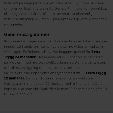
bytesrätt på begagnade bilar en självklarhet. Byt inom 30 dagar
om bilen du köpt inte blev rätt. Generellt finns varken öppet köp
eller ångervecka när du köper bil av en bilhandlare enligt
konsumentköplagen – men vi på Rejmes vill ge våra kunder den
möjligheten.
Genererösa garantier
Konsumentköplagen gäller när du köper bil av en bilhandlare, den
innebär att handlaren inte kan ge dig sämre villkor än vad som
står i lagen. På Rejmes kallar vi vår begagnatgaranti för
Extra
Trygg 24 månader
.
Det innebär att du under två år har garanti
på problem med motor, växellåda, bränslesystem, bromssystem
och klimatanläggning och mycket, mycket mer.
På lite äldre bilar ingår också en trygghetsgaranti –
Extra Trygg
12 månader
.
Den ger dig samma villkor och skydd som
tvåårsgarantin men under 12 månader och fritt antal mil. Garantin
ingår på bilar som vid köptillfället är max 12 år gamla och gått 10
000 – 19 999 mil.