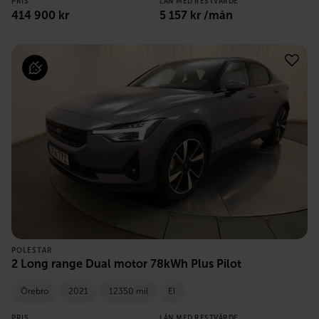
PRIS
LÅN MED RESTVÄRDE
414 900
kr
5 157
kr /mån
POLESTAR
2 Long range Dual motor 78kWh Plus Pilot
Örebro
2021
12350 mil
El
PRIS
LÅN MED RESTVÄRDE