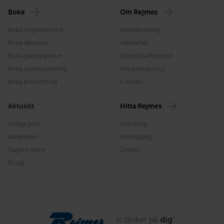
Boka
Om Rejmes
Boka originalservice
Årsredovisning
Boka däckbyte
Hållbarhet
Boka glasreparation
Visselblåsarfunktion
Boka skadebesiktning
Integritetspolicy
Boka provkörning
Cookies
Aktuellt
Hitta Rejmes
Lediga jobb
Linköping
Kampanjer
Norrköping
Dagens lunch
Örebro
Blogg