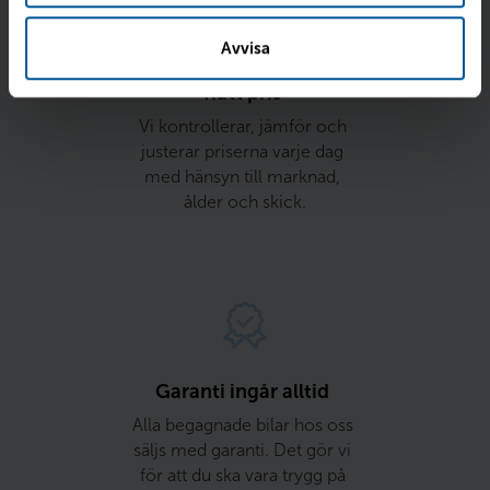
Avvisa
Rätt pris 
Vi kontrollerar, jämför och 
justerar priserna varje dag 
med hänsyn till marknad, 
ålder och skick.
Garanti ingår alltid 
Alla begagnade bilar hos oss 
säljs med garanti. Det gör vi 
för att du ska vara trygg på 