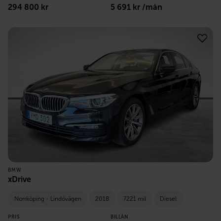
294 800
kr
5 691
kr /mån
BMW
xDrive
Norrköping - Lindövägen
2018
7221 mil
Diesel
PRIS
BILLÅN