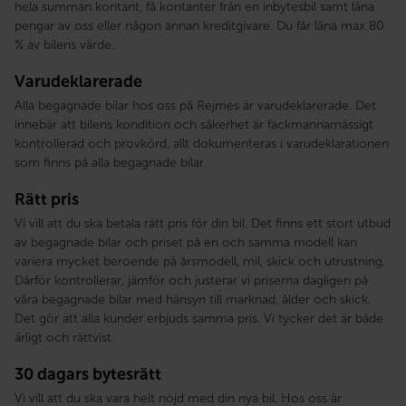
hela summan kontant, få kontanter från en inbytesbil samt låna
pengar av oss eller någon annan kreditgivare. Du får låna max 80
% av bilens värde.
Varudeklarerade
Alla begagnade bilar hos oss på Rejmes är varudeklarerade. Det
innebär att bilens kondition och säkerhet är fackmannamässigt
kontrollerad och provkörd, allt dokumenteras i varudeklarationen
som finns på alla begagnade bilar.
Rätt pris
Vi vill att du ska betala rätt pris för din bil. Det finns ett stort utbud
av begagnade bilar och priset på en och samma modell kan
variera mycket beroende på årsmodell, mil, skick och utrustning.
Därför kontrollerar, jämför och justerar vi priserna dagligen på
våra begagnade bilar med hänsyn till marknad, ålder och skick.
Det gör att alla kunder erbjuds samma pris. Vi tycker det är både
ärligt och rättvist.
30 dagars bytesrätt
Vi vill att du ska vara helt nöjd med din nya bil. Hos oss är