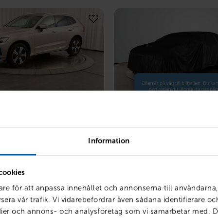
VOLVO
Information
us Bright Edition
XC60 B4 AWD Diesel Mome
Advanced Edt
025
2087 mil
Örebro
2021
5674 mil
cookies
nsin
Mildhybrid Diesel
are för att anpassa innehållet och annonserna till användarna,
LÅN MED RESTVÄRDE
sera vår trafik. Vi vidarebefordrar även sådana identifierare o
6 835
kr /mån
PRIS
LÅN MED RE
389 900
kr
4 846
kr
edier och annons- och analysföretag som vi samarbetar med. D