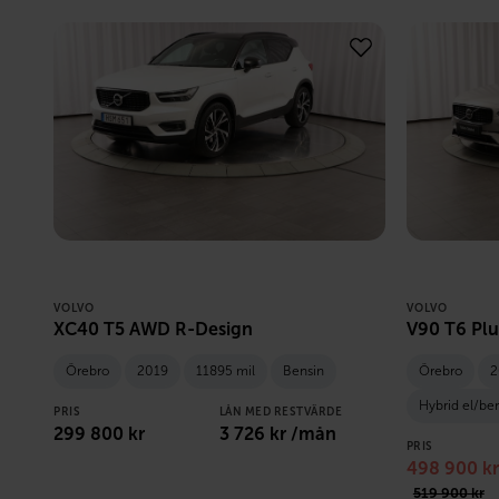
VOLVO
VOLVO
XC40 T5 AWD R-Design
V90 T6 Plu
Örebro
2019
11895 mil
Bensin
Örebro
2
Hybrid el/be
PRIS
LÅN MED RESTVÄRDE
299 800
kr
3 726
kr /mån
PRIS
498 900
kr
519 900
kr