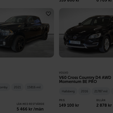
539 800
kr
6 709
kr
VOLVO
V60 Cross Country D4 AWD
Momentum BE PRO
Tornby
2021
15816 mil
Hallsberg
2016
21787 mil
PRIS
BILLÅN
LÅN MED RESTVÄRDE
149 100
kr
2 878
kr
5 466
kr /mån