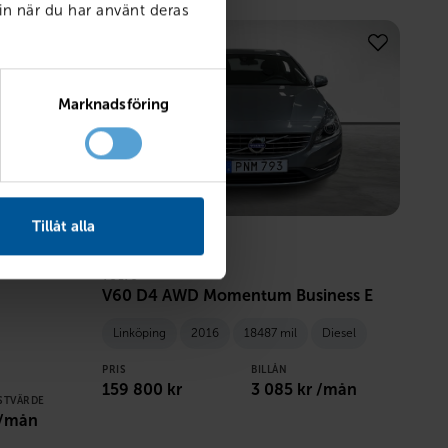
in när du har använt deras
Marknadsföring
Tillåt alla
VOLVO
V60 D4 AWD Momentum Business E
Linköping
2016
18487 mil
Diesel
PRIS
BILLÅN
159 800
kr
3 085
kr /mån
STVÄRDE
 /mån