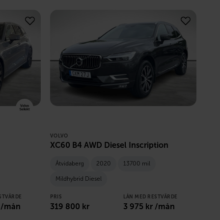
VOLVO
XC60 B4 AWD Diesel Inscription
Åtvidaberg
2020
13700 mil
Mildhybrid Diesel
STVÄRDE
PRIS
LÅN MED RESTVÄRDE
 /mån
319 800
kr
3 975
kr /mån