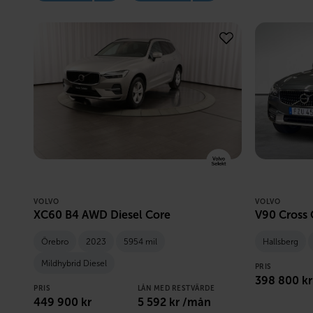
VOLVO
VOLVO
XC60 B4 AWD Diesel Core
V90 Cross 
Örebro
2023
5954 mil
Hallsberg
Mildhybrid Diesel
PRIS
398 800
kr
PRIS
LÅN MED RESTVÄRDE
449 900
kr
5 592
kr /mån