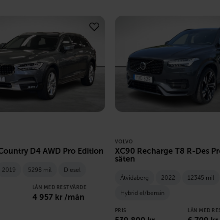
VOLVO
Country D4 AWD Pro Edition
XC90 Recharge T8 R-Des Pro
säten
2019
5298 mil
Diesel
Åtvidaberg
2022
12345 mil
LÅN MED RESTVÄRDE
Hybrid el/bensin
4 957
kr /mån
PRIS
LÅN MED RE