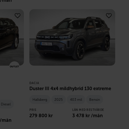
 /mån
DACIA
Duster III 4x4 mildhybrid 130 extreme
Hallsberg
2025
403 mil
Bensin
Diesel
PRIS
LÅN MED RESTVÄRDE
279 800
kr
3 478
kr /mån
 /mån