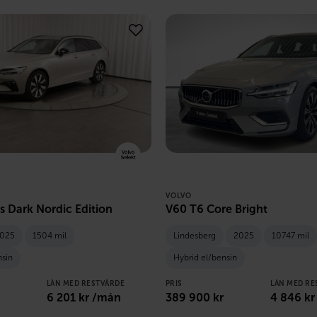
VOLVO
s Dark Nordic Edition
V60 T6 Core Bright
025
1504 mil
Lindesberg
2025
10747 mil
nsin
Hybrid el/bensin
LÅN MED RESTVÄRDE
PRIS
LÅN MED RE
6 201
kr /mån
389 900
kr
4 846
kr