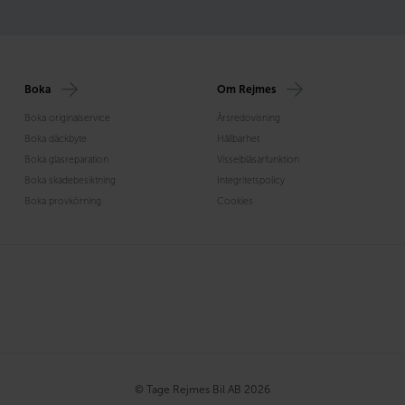
Boka
Om Rejmes
Boka originalservice
Årsredovisning
Boka däckbyte
Hållbarhet
Boka glasreparation
Visselblåsarfunktion
Boka skadebesiktning
Integritetspolicy
Boka provkörning
Cookies
© Tage Rejmes Bil AB 2026