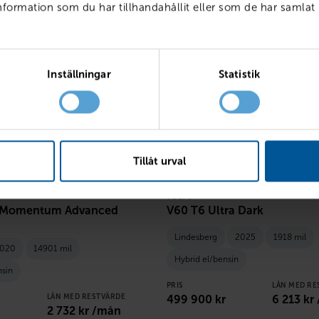
ormation som du har tillhandahållit eller som de har samlat 
Inställningar
Statistik
Tillåt urval
VOLVO
 Momentum Advanced
V60 T6 Ultra Dark
Lindesberg
2025
1918 mil
020
14901 mil
Hybrid el/bensin
nsin
PRIS
LÅN MED RE
LÅN MED RESTVÄRDE
499 900
kr
6 213
kr
2 732
kr /mån