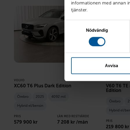
informationen med annan inf
tjänster.
Samtyckesval
Nödvändig
Avvisa
VOLVO
VOLVO
XC60 T6 Plus Dark Edition
V60 T6 TE
Edition
Örebro
2025
4092 mil
Örebro
2
Hybrid el/bensin
Hybrid el/be
PRIS
LÅN MED RESTVÄRDE
579 900
kr
7 208
kr /mån
PRIS
219 800
kr