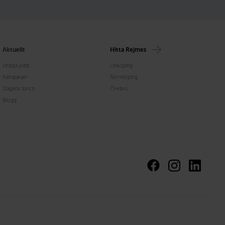
Aktuellt
Hitta Rejmes
Lediga jobb
Linköping
Kampanjer
Norrköping
Dagens lunch
Örebro
Blogg