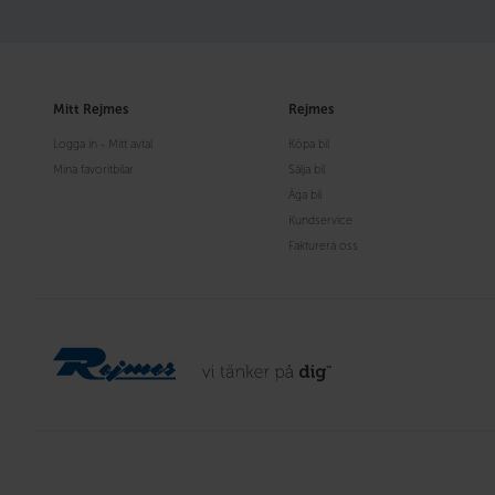
Mitt Rejmes
Rejmes
Logga in - Mitt avtal
Köpa bil
Mina favoritbilar
Sälja bil
Äga bil
Kundservice
Fakturera oss