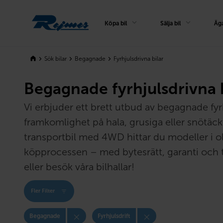
Rejmes
Köpa bil
Sälja bil
Äga
Sök bilar
Begagnade
Fyrhjulsdrivna bilar
Begagnade fyrhjulsdrivna 
Vi erbjuder ett brett utbud av begagnade fyrh
framkomlighet på hala, grusiga eller snötäc
transportbil med 4WD hittar du modeller i oli
köpprocessen – med bytesrätt, garanti och t
eller besök våra bilhallar!
Fler Filter
Begagnade
Fyrhjulsdrift