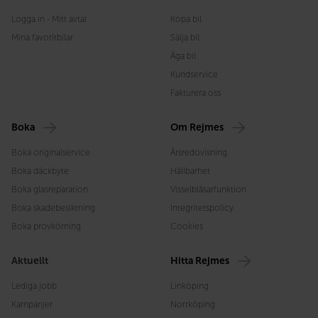
Logga in - Mitt avtal
Köpa bil
Mina favoritbilar
Sälja bil
Äga bil
Kundservice
Fakturera oss
Boka
Om Rejmes
Boka originalservice
Årsredovisning
Boka däckbyte
Hållbarhet
Boka glasreparation
Visselblåsarfunktion
Boka skadebesiktning
Integritetspolicy
Boka provkörning
Cookies
Aktuellt
Hitta Rejmes
Lediga jobb
Linköping
Kampanjer
Norrköping