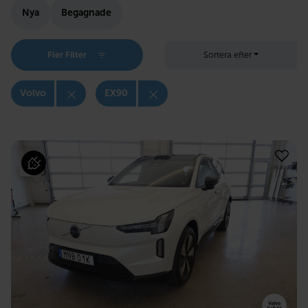
Nya
Begagnade
Fler Filter
Sortera efter
Volvo
EX90