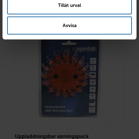
800
kr
Finns i lager
Tillåt urval
Reservera & hämta
Avvisa
Uppladdningsbar varningspuck