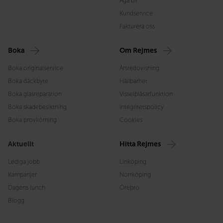
Äga bil
Kundservice
Fakturera oss
Boka
Om Rejmes
Boka originalservice
Årsredovisning
Boka däckbyte
Hållbarhet
Boka glasreparation
Visselblåsarfunktion
Boka skadebesiktning
Integritetspolicy
Boka provkörning
Cookies
Aktuellt
Hitta Rejmes
Lediga jobb
Linköping
Kampanjer
Norrköping
Dagens lunch
Örebro
Blogg