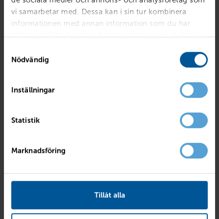
1 500
kr
Finns i lager
vi samarbetar med. Dessa kan i sin tur kombinera
informationen med annan information som du har
Reservera & hämta
tillhandahållit eller som de har samlat in när du har
använt deras tjänster.
Samtyckesval
Nödvändig
Inställningar
Statistik
Marknadsföring
Tillåt alla
Stänkskydd Volvo