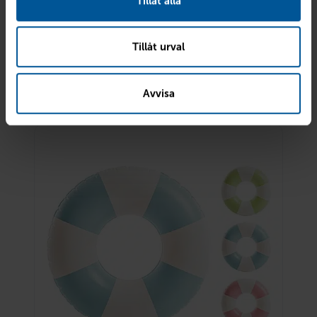
Tillåt alla
Tillåt urval
Spolarvätska sommar 3 liter
29
kr
Finns i lager
42
kr
Avvisa
Reservera & hämta