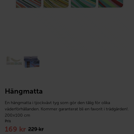
Hängmatta
En hängmatta i tjockvävt tyg som gör den tålig för olika
väderförhållanden. Kommer garanterat bli en favorit i trädgården!.
200×100 cm
Pris
Det
Det
169
kr
229
kr
ursprungliga
nuvarande