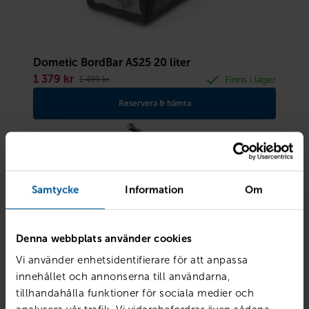
Dometic BordBar AS25 20 liter
1 379
kr
Finns i lager
1 499
kr
Reservera & hämta
Samtycke
Information
Om
Denna webbplats använder cookies
Vi använder enhetsidentifierare för att anpassa
innehållet och annonserna till användarna,
tillhandahålla funktioner för sociala medier och