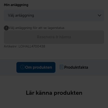
priset
priset
Min anläggning
var:
är:
229
169
kr.
kr.
Välj anläggning för att se lagerstatus
Reservera & hämta
Artikelnr:
LOHALL4700438
Om produkten
Produktfakta
Lär känna produkten