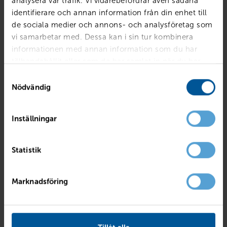
analysera vår trafik. Vi vidarebefordrar även sådana
identifierare och annan information från din enhet till
de sociala medier och annons- och analysföretag som
vi samarbetar med. Dessa kan i sin tur kombinera
Vevradio med ficklampa och solcell
informationen med annan information som du har
349
kr
Finns i lager
399
kr
tillhandahållit eller som de har samlat in när du har
använt deras tjänster.
Samtyckesval
Reservera & hämta
Nödvändig
Inställningar
Statistik
Marknadsföring