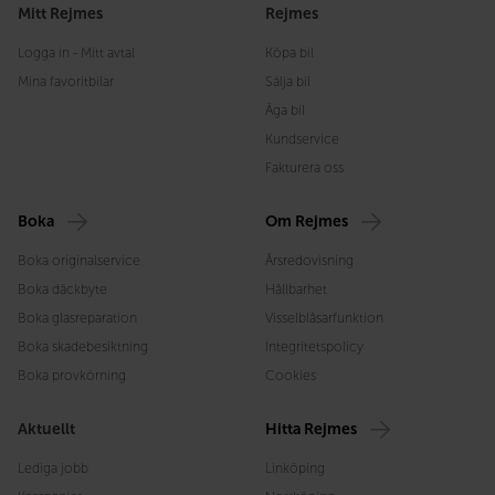
Mitt Rejmes
Rejmes
Logga in - Mitt avtal
Köpa bil
Mina favoritbilar
Sälja bil
Äga bil
Kundservice
Fakturera oss
Boka
Om Rejmes
Boka originalservice
Årsredovisning
Boka däckbyte
Hållbarhet
Boka glasreparation
Visselblåsarfunktion
Boka skadebesiktning
Integritetspolicy
Boka provkörning
Cookies
Aktuellt
Hitta Rejmes
Lediga jobb
Linköping