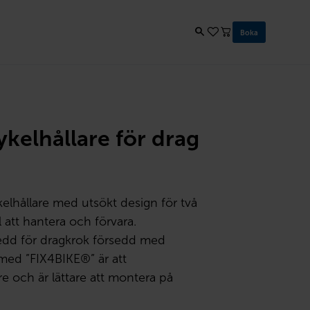
Boka
ykelhållare för drag
lhållare med utsökt design för två
 att hantera och förvara.
redd för dragkrok försedd med
med ”FIX4BIKE®” är att
tre och är lättare att montera på