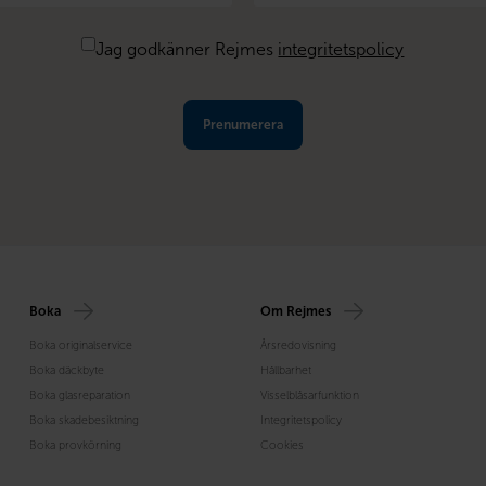
*
Jag godkänner Rejmes
integritetspolicy
Boka
Om Rejmes
Boka originalservice
Årsredovisning
Boka däckbyte
Hållbarhet
Boka glasreparation
Visselblåsarfunktion
Boka skadebesiktning
Integritetspolicy
Boka provkörning
Cookies