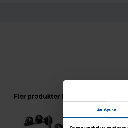
Fler produkter från Packa och lasta
Samtycke