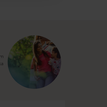
om
ka