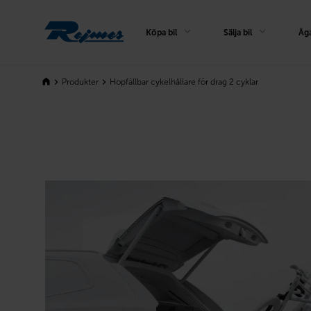
Rejmes
Köpa bil
Sälja bil
Äga
Produkter
Hopfällbar cykelhållare för drag 2 cyklar