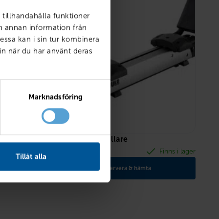
 tillhandahålla funktioner
ch annan information från
essa kan i sin tur kombinera
in när du har använt deras
Marknadsföring
Kajak/kanot hållare
10 999
kr
Finns i lager
Finns i lager
Tillåt alla
Reservera & hämta