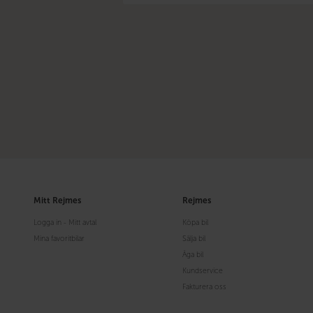
Samtycke
Mitt Rejmes
Rejmes
Logga in - Mitt avtal
Köpa bil
Mina favoritbilar
Sälja bil
Äga bil
Kundservice
Fakturera oss