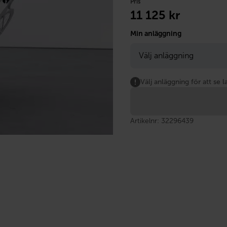
Pris
11 125
kr
Min anläggning
Välj anläggning för att se l
Artikelnr:
32296439