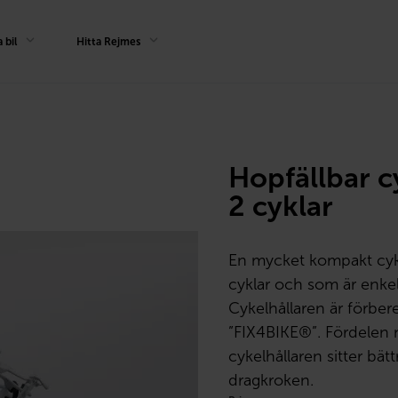
 bil
Hitta Rejmes
Hopfällbar c
2 cyklar
En mycket kompakt cyke
cyklar och som är enkel
Cykelhållaren är förbe
”FIX4BIKE®”. Fördelen 
cykelhållaren sitter bät
dragkroken.