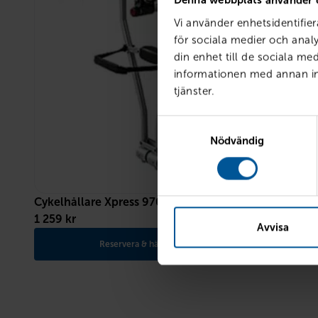
Denna webbplats använder 
Vi använder enhetsidentifier
för sociala medier och analy
din enhet till de sociala m
informationen med annan inf
tjänster.
Samtyckesval
Nödvändig
Cykelhållare Xpress 970
Calix takb
1 259
kr
10 295
kr
Finns i lager
Avvisa
Reservera & hämta