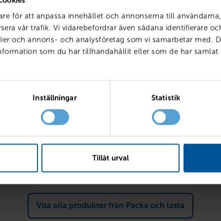
cookies
are för att anpassa innehållet och annonserna till användarna,
sera vår trafik. Vi vidarebefordrar även sådana identifierare o
edier och annons- och analysföretag som vi samarbetar med. D
ormation som du har tillhandahållit eller som de har samlat 
Inställningar
Statistik
ox H22 blanksvart
Takbox Travel Premier 430
15 438
kr
Finns i lager
Tillåt urval
Reservera & hämta
Reservera & hämta
Visa alla produkter från Packa och lasta