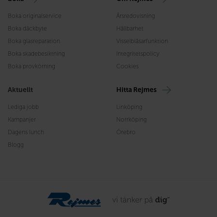
Boka originalservice
Årsredovisning
Boka däckbyte
Hållbarhet
Boka glasreparation
Visselblåsarfunktion
Boka skadebesiktning
Integritetspolicy
Boka provkörning
Cookies
Aktuellt
Hitta Rejmes
Lediga jobb
Linköping
Kampanjer
Norrköping
Dagens lunch
Örebro
Blogg