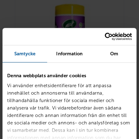
Samtycke
Information
Om
Denna webbplats använder cookies
Vi använder enhetsidentifierare för att anpassa
innehållet och annonserna till användarna,
tillhandahålla funktioner för sociala medier och
Turtle Wax clean-up wipes
analysera vår trafik. Vi vidarebefordrar även sådana
70
kr
Finns i lager
identifierare och annan information från din enhet till
de sociala medier och annons- och analysföretag som
Reservera & hämta
vi samarbetar med. Dessa kan i sin tur kombinera
informationen med annan information som du har