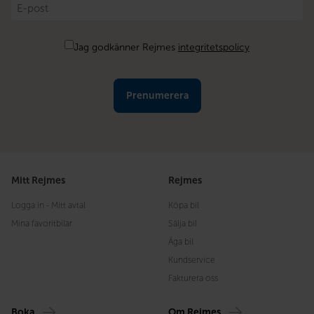
E-
post
*
Samtycke
Jag godkänner Rejmes
integritetspolicy
Mitt Rejmes
Rejmes
Logga in - Mitt avtal
Köpa bil
Mina favoritbilar
Sälja bil
Äga bil
Kundservice
Fakturera oss
Boka
Om Rejmes