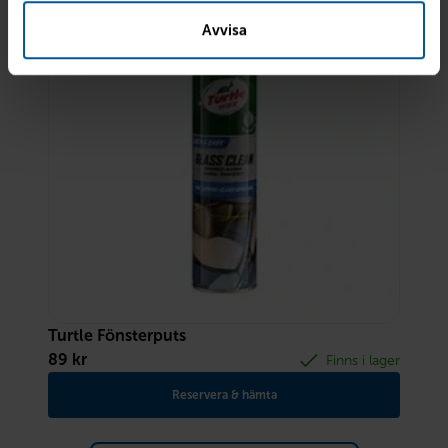
Avvisa
Turtle Fönsterputs
89
kr
Finns i lager
Reservera & hämta