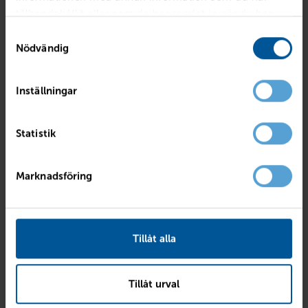
tillhandahållit eller som de har samlat in när du har
använt deras tjänster.
Samtyckesval
Nödvändig
Inställningar
Statistik
Marknadsföring
Turtle wax snow Foam shampoo 1,35 liter
Tillåt alla
199
kr
Finns i lager
Reservera & hämta
Tillåt urval