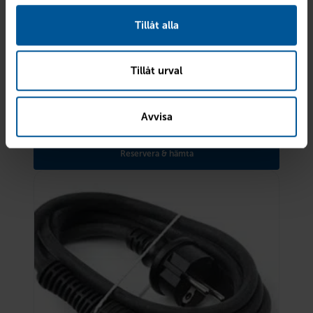
Tillåt alla
Tillåt urval
Hundkoppel Dog leash
Avvisa
348
kr
Finns i lager
Reservera & hämta