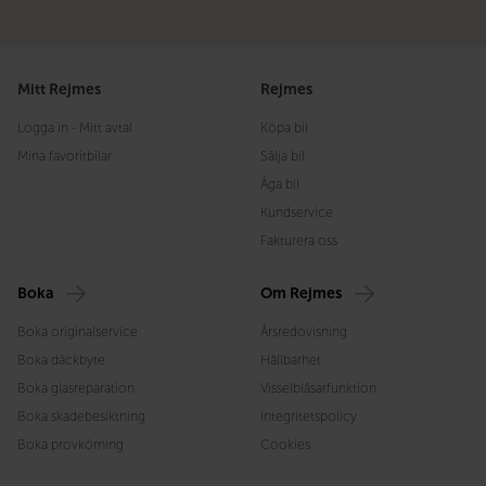
Mitt Rejmes
Rejmes
Logga in - Mitt avtal
Köpa bil
Mina favoritbilar
Sälja bil
Äga bil
Kundservice
Fakturera oss
Boka
Om Rejmes
Boka originalservice
Årsredovisning
Boka däckbyte
Hållbarhet
Boka glasreparation
Visselblåsarfunktion
Boka skadebesiktning
Integritetspolicy
Boka provkörning
Cookies