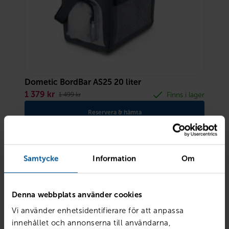
Dometic BordBar AS25 20 liter
1 379
kr
Finns i lager
1 499
kr
Reservera & hämta
Samtycke
Information
Om
Denna webbplats använder cookies
Vi använder enhetsidentifierare för att anpassa
innehållet och annonserna till användarna,