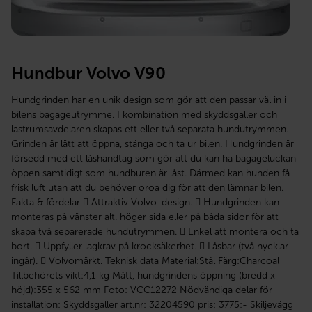
Hundbur Volvo V90
Hundgrinden har en unik design som gör att den passar väl in i
bilens bagageutrymme. I kombination med skyddsgaller och
lastrumsavdelaren skapas ett eller två separata hundutrymmen.
Grinden är lätt att öppna, stänga och ta ur bilen. Hundgrinden är
försedd med ett låshandtag som gör att du kan ha bagageluckan
öppen samtidigt som hundburen är låst. Därmed kan hunden få
frisk luft utan att du behöver oroa dig för att den lämnar bilen.
Fakta & fördelar  Attraktiv Volvo-design.  Hundgrinden kan
monteras på vänster alt. höger sida eller på båda sidor för att
skapa två separerade hundutrymmen.  Enkel att montera och ta
bort.  Uppfyller lagkrav på krocksäkerhet.  Låsbar (två nycklar
ingår).  Volvomärkt. Teknisk data Material:Stål Färg:Charcoal
Tillbehörets vikt:4,1 kg Mått, hundgrindens öppning (bredd x
höjd):355 x 562 mm Foto: VCC12272 Nödvändiga delar för
installation: Skyddsgaller art.nr: 32204590 pris: 3775:- Skiljevägg