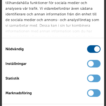
tillhandahålla funktioner för sociala medier och
analysera vår trafik. Vi vidarebefordrar även sådana
identifierare och annan information från din enhet till
de sociala medier och annons- och analysföretag som
vi samarbetar med. Dessa kan i sin tur kombinera
informationen med annan information som du har
tillhandahållit eller som de har samlat in när du har
Anslutningskabel MS LED
använt deras tjänster.
630
kr
Finns i lager
Samtyckesval
Nödvändig
Reservera & hämta
Inställningar
Statistik
Marknadsföring