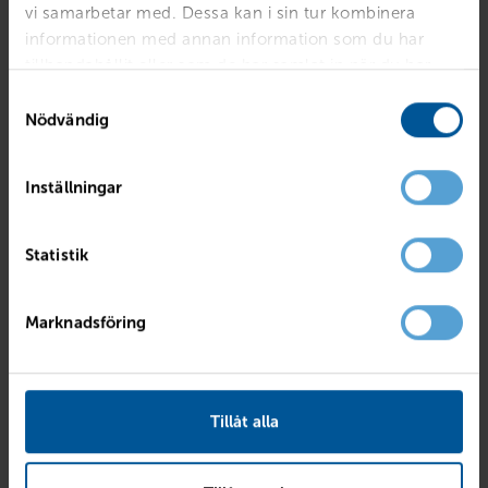
Reservera & hämta
vi samarbetar med. Dessa kan i sin tur kombinera
informationen med annan information som du har
tillhandahållit eller som de har samlat in när du har
använt deras tjänster.
Samtyckesval
Nödvändig
Inställningar
Statistik
Marknadsföring
Tillåt alla
Turtle Wax glas Wipes
70
kr
Finns i lager