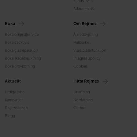
Kundservice
Fakturera oss
Boka
Om Rejmes
Boka originalservice
Årsredovisning
Boka däckbyte
Hållbarhet
Boka glasreparation
Visselblåsarfunktion
Boka skadebesiktning
Integritetspolicy
Boka provkörning
Cookies
Aktuellt
Hitta Rejmes
Lediga jobb
Linköping
Kampanjer
Norrköping
Dagens lunch
Örebro
Blogg