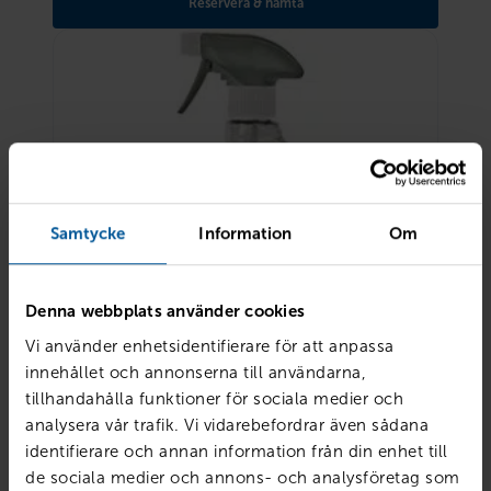
Reservera & hämta
Samtycke
Information
Om
Denna webbplats använder cookies
Vi använder enhetsidentifierare för att anpassa
innehållet och annonserna till användarna,
tillhandahålla funktioner för sociala medier och
analysera vår trafik. Vi vidarebefordrar även sådana
Turtle Wax total interior shampoo 500 ml
identifierare och annan information från din enhet till
135
kr
Finns i lager
de sociala medier och annons- och analysföretag som