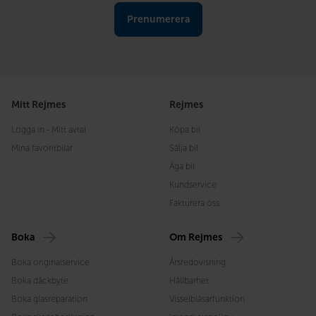
Mitt Rejmes
Rejmes
Logga in - Mitt avtal
Köpa bil
Mina favoritbilar
Sälja bil
Äga bil
Kundservice
Fakturera oss
Boka
Om Rejmes
Boka originalservice
Årsredovisning
Boka däckbyte
Hållbarhet
Boka glasreparation
Visselblåsarfunktion