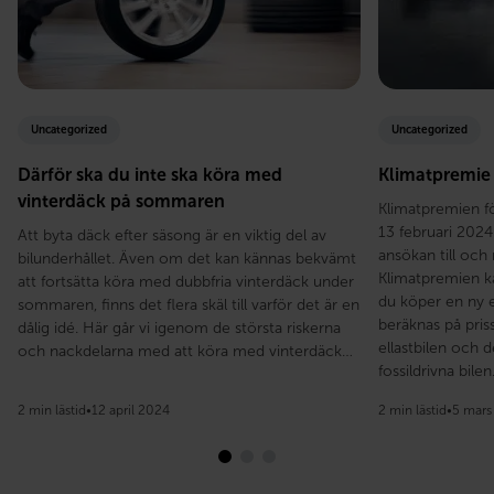
Uncategorized
Uncategorized
Därför ska du inte ska köra med
Klimatpremie f
vinterdäck på sommaren
Klimatpremien för
13 februari 2024
Att byta däck efter säsong är en viktig del av
ansökan till oc
bilunderhållet. Även om det kan kännas bekvämt
Klimatpremien k
att fortsätta köra med dubbfria vinterdäck under
du köper en ny el
sommaren, finns det flera skäl till varför det är en
beräknas på pris
dålig idé. Här går vi igenom de största riskerna
ellastbilen och 
och nackdelarna med att köra med vinterdäck…
fossildrivna bile
2 min lästid
•
12 april 2024
2 min lästid
•
5 mars