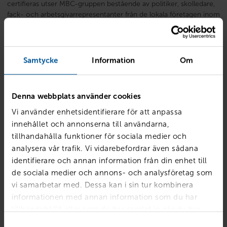
certifieras utser MBC-gruppen bestående av politiker, skolledare,
fack- och arbetsgivarrepresentanter från de lokala företagen inom
motorbranschen. Sedan tar Motorbranschcolleges nationella
styrgrupp det slutgiltiga beslutet om skolan skall certifieras. En
MBC-utbildning gör det möjligt att verka både i Sverige och
utomlands.
Samtycke
Information
Om
Ett Motorbranschcollege lägger stor vikt vid ett väl fungerande
samarbete mellan skolan och näringslivet – och där kommer
Denna webbplats använder cookies
Rejmes in i bilden på flera av de skolor som är certifierade som
Vi använder enhetsidentifierare för att anpassa
ett motorbranschcollege.
innehållet och annonserna till användarna,
tillhandahålla funktioner för sociala medier och
analysera vår trafik. Vi vidarebefordrar även sådana
identifierare och annan information från din enhet till
de sociala medier och annons- och analysföretag som
vi samarbetar med. Dessa kan i sin tur kombinera
informationen med annan information som du har
tillhandahållit eller som de har samlat in när du har
använt deras tjänster.
Samtyckesval