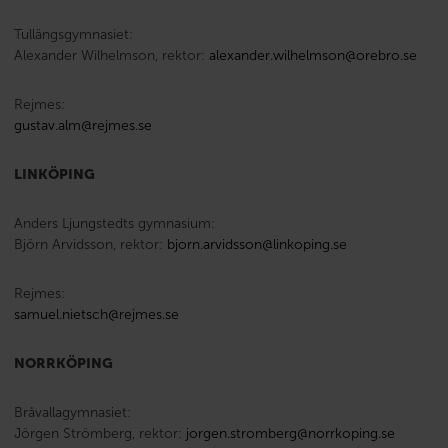
Tullängsgymnasiet:
Alexander Wilhelmson, rektor:
alexander.wilhelmson@orebro.se
Rejmes:
gustav.alm@rejmes.se
LINKÖPING
Anders Ljungstedts gymnasium:
Björn Arvidsson, rektor:
bjorn.arvidsson@linkoping.se
Rejmes:
samuel.nietsch@rejmes.se
NORRKÖPING
Bråvallagymnasiet:
Jörgen Strömberg, rektor:
jorgen.stromberg@norrkoping.se