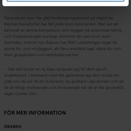
Gustav Alm.
Flera elever som har gått fordonsprogrammet på någon av
Rejmes huvudorter har fått jobb inom koncernen. Man ser att
behovet av denna kompetens, som bygger på avancerad teknik
och högteknologisk kunskap, kommer att vara stort även i
framtiden. Internt hos Rejmes har MBC-utbildningen legat till
grund för, och möjliggjort, att flera anställda tagit nästa kliv och
blivit gruppledare och verkstadscoacher.
– När det börjar en ny klass så bjuder jag hit dem på ett
studiebesök. I samband med det garanterar jag dem också ett
jobb om de ser till att ta körkort, ha godkänt i alla ämnen och att
de är riktigt motiverade och intresserade när de är här på praktik,
säger Gustav Alm.
FÖR MER INFORMATION
ÖREBRO