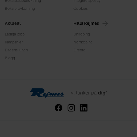
Boka skadebesiktning
Integritetspolicy
Boka provkörning
Cookies
Aktuellt
Hitta Rejmes
Lediga jobb
Linköping
Kampanjer
Norrköping
Dagens lunch
Örebro
Blogg