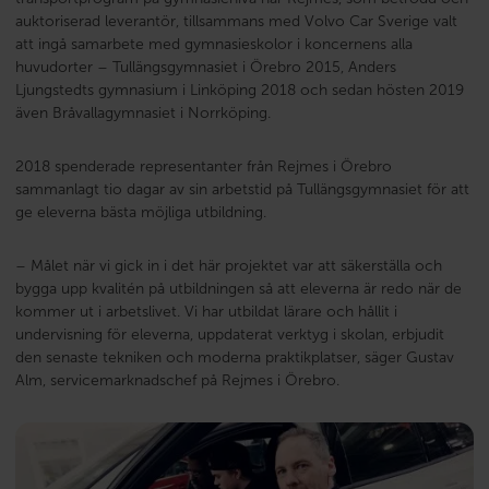
auktoriserad leverantör, tillsammans med Volvo Car Sverige valt
att ingå samarbete med gymnasieskolor i koncernens alla
huvudorter – Tullängsgymnasiet i Örebro 2015, Anders
Ljungstedts gymnasium i Linköping 2018 och sedan hösten 2019
även Bråvallagymnasiet i Norrköping.
2018 spenderade representanter från Rejmes i Örebro
sammanlagt tio dagar av sin arbetstid på Tullängsgymnasiet för att
ge eleverna bästa möjliga utbildning.
– Målet när vi gick in i det här projektet var att säkerställa och
bygga upp kvalitén på utbildningen så att eleverna är redo när de
kommer ut i arbetslivet. Vi har utbildat lärare och hållit i
undervisning för eleverna, uppdaterat verktyg i skolan, erbjudit
den senaste tekniken och moderna praktikplatser, säger Gustav
Alm, servicemarknadschef på Rejmes i Örebro.