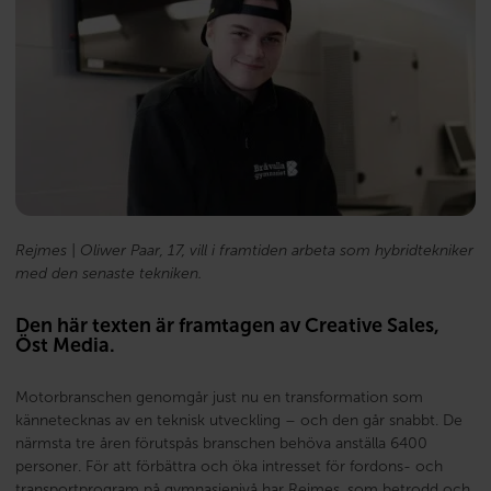
Rejmes | Oliwer Paar, 17, vill i framtiden arbeta som hybridtekniker
med den senaste tekniken.
Den här texten är framtagen av Creative Sales,
Öst Media.
Motorbranschen genomgår just nu en transformation som
kännetecknas av en teknisk utveckling – och den går snabbt. De
närmsta tre åren förutspås branschen behöva anställa 6400
personer. För att förbättra och öka intresset för fordons- och
transportprogram på gymnasienivå har Rejmes, som betrodd och