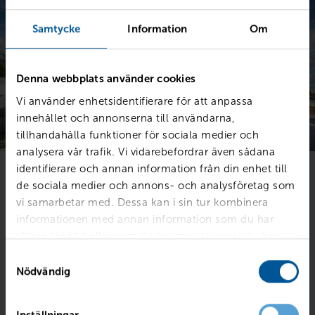
Samtycke
Information
Om
Denna webbplats använder cookies
Vi använder enhetsidentifierare för att anpassa
innehållet och annonserna till användarna,
tillhandahålla funktioner för sociala medier och
analysera vår trafik. Vi vidarebefordrar även sådana
identifierare och annan information från din enhet till
Energibesparande åtgärder
de sociala medier och annons- och analysföretag som
vi samarbetar med. Dessa kan i sin tur kombinera
Att reducera energiförbrukning och miljöpåverkan är
informationen med annan information som du har
högt prioriterat för oss. Därför vidtar vi hela tiden
tillhandahållit eller som de har samlat in när du har
åtgärder för att öka eﬀektiviteten och spara resurser.
använt deras tjänster.
Detta innefattar att förbättra våra fastigheter, med
Samtyckesval
fokus på uppvärmning, belysning och återvinning.
Nödvändig
Våra processer påverkar dagliga rutiner så alla som
arbetar inom Rejmes är med och bidrar i stort som