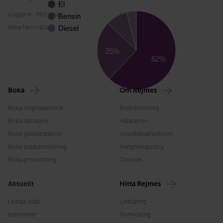
El
Logga in - Mitt avtal
Köpa bil
Bensin
Mina favoritbilar
Sälja bil
Diesel
Äga bil
25%
Kundservice
62%
Fakturera oss
Boka
Om Rejmes
Boka originalservice
Årsredovisning
Boka däckbyte
Hållbarhet
Boka glasreparation
Visselblåsarfunktion
Boka skadebesiktning
Integritetspolicy
Boka provkörning
Cookies
Aktuellt
Hitta Rejmes
Lediga jobb
Linköping
Kampanjer
Norrköping